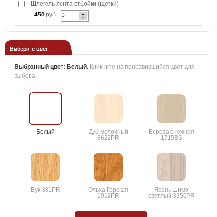
Шлегель лента отбойки (щетки)
450
руб.
Выберите цвет
Выбранный цвет:
Белый
.
Кликните на понравившийся цвет для
выбора
Белый
Дуб молочный
Береза снежная
8622PR
1715BS
Бук 381PR
Ольха Горская
Ясень Шимо
1912PR
светлый 3356PR