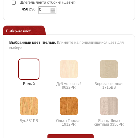
Шлегель лента отбойки (щетки)
450
руб.
Выберите цвет
Выбранный цвет:
Белый
.
Кликните на понравившийся цвет для
выбора
Белый
Дуб молочный
Береза снежная
8622PR
1715BS
Бук 381PR
Ольха Горская
Ясень Шимо
1912PR
светлый 3356PR