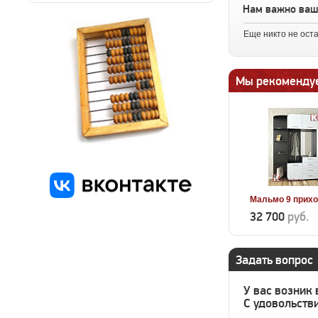
Нам важно ва
Еще никто не ост
Мы рекоменду
Мальмо 9 прих
32 700
руб.
Задать вопрос
У вас возник
С удовольстви