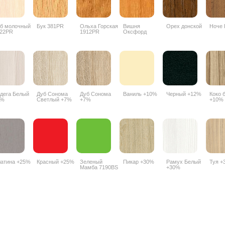
б молочный
Бук 381PR
Ольха Горская
Вишня
Орех донской
Ноче 
22PR
1912PR
Оксфорд
088PR
дега Белый
Дуб Сонома
Дуб Сонома
Ваниль +10%
Черный +12%
Коко 
7%
Светлый +7%
+7%
+10%
атина +25%
Красный +25%
Зеленый
Пикар +30%
Рамух Белый
Туя +
Мамба 7190BS
+30%
+25%