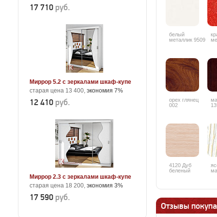
17 710
руб.
белый
кр
металлик 9509
ме
Миррор 5.2 с зеркалами шкаф-купе
старая цена 13 400,
экономия 7%
орех глянец
ма
12 410
руб.
002
13
4120 Дуб
яс
беленый
ма
Миррор 2.3 с зеркалами шкаф-купе
старая цена 18 200,
экономия 3%
17 590
руб.
Отзывы покупа