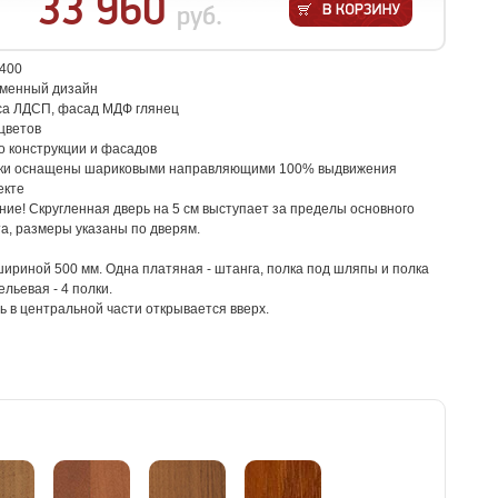
33 960
руб.
/400
еменный дизайн
са ЛДСП, фасад МДФ глянец
цветов
о конструкции и фасадов
ки оснащены шариковыми направляющими 100% выдвижения
екте
ие! Скругленная дверь на 5 см выступает за пределы основного
а, размеры указаны по дверям.
шириной 500 мм. Одна платяная - штанга, полка под шляпы и полка
ельевая - 4 полки.
 в центральной части открывается вверх.