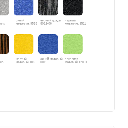
й
синий
черный дождь
черный
лик
металлик 9515
8022-06
металлик 9511
1
желтый
синий матовый
эвкалипт
но
матовый 1018
0011
матовый 12091
ц
онтальный