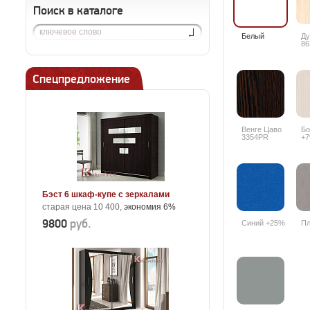
Поиск в каталоге
Белый
Ду
86
Спецпредложение
Венге Цаво
Бо
3354PR
+
Бэст 6 шкаф-купе с зеркалами
старая цена 10 400,
экономия 6%
9800
руб.
Синий +25%
Пл