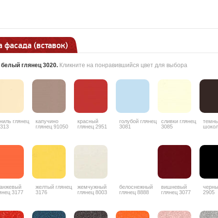
 фасада (вставок)
:
белый глянец 3020
.
Кликните на понравившийся цвет для выбора
ниль глянец
капучино
красный
голубой глянец
сливки глянец
темн
313
глянец 91050
глянец 2951
3081
3085
шоко
гляне
анжевый
желтый глянец
жемчужный
белоснежный
вишневый
черны
янец 3177
3176
глянец 8003
глянец 8888
глянец 3077
2905