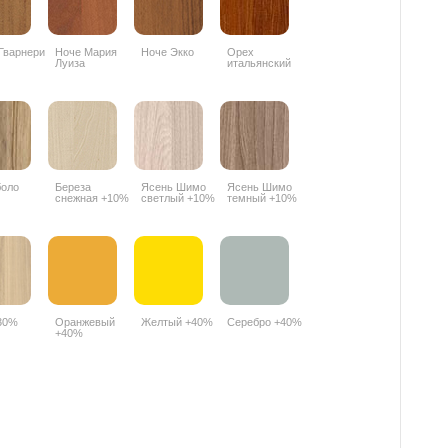
Гварнери
Ноче Мария
Ноче Экко
Орех
Луиза
итальянский
9490PR
боло
Береза
Ясень Шимо
Ясень Шимо
снежная +10%
светлый +10%
темный +10%
30%
Оранжевый
Желтый +40%
Серебро +40%
+40%