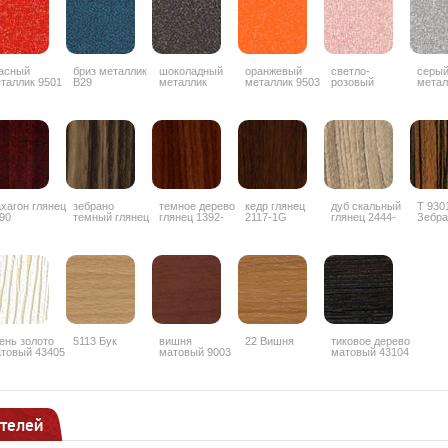
асный
бриз металлик
шоколадный
оранжевый
светло-
серы
таллик 9501
B29
металлик
металлик 9503
розовый
метал
ZYZ042
металлик 9506
хагон глянец
зебрано
темное дерево
кедр глянец
дуб скальный
Т 930
90
темный глянец
глянец 1392-
2117-1G
глянец 2444-
Зебра
1853
3G
4G
гляне
гориз
ень золото
5113 Бук
вишня
22 Вишня
тиковое дерево
товый 43405
матовый 9003
матовый 43104
телей