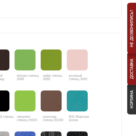
ый
яблоко глянец
лайм глянец
розовый
лад
3088
3089
глянец 3092
ц 3087
й глянец
эвкалипт
шоколад
В31 Морская
глянец 23003
глянец 91030
волна