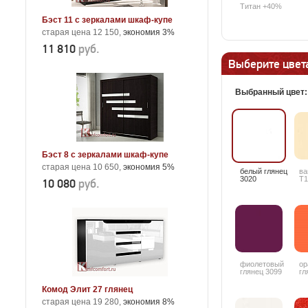
Титан +40%
Бэст 11 с зеркалами шкаф-купе
старая цена 12 150,
экономия 3%
11 810
руб.
Выберите цвета
Выбранный цвет
Бэст 8 с зеркалами шкаф-купе
старая цена 10 650,
экономия 5%
белый глянец
ва
3020
T1
10 080
руб.
фиолетовый
ор
глянец 3099
гл
Комод Элит 27 глянец
старая цена 19 280,
экономия 8%