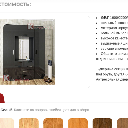
стоимость:
Д/В/Г 1600/2200
стильный, совр
материал корпу
большой выбор 
высокое качеств
выдвижные ящи
зеркало в компл
Обратите вниман
отделения элемент
1-дверные секции 
под обувь, другая б
Антресольная дверь
:
Белый
.
Кликните на понравившийся цвет для выбора