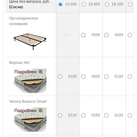
Цена без матраса, руб.
16 500
16 950
18 200
1
(Сосна)
Ортопедическое
основание
нет
4500
4600
Верона Уют
5100
5600
6100
Verona Balance Smart
5220
5580
6100