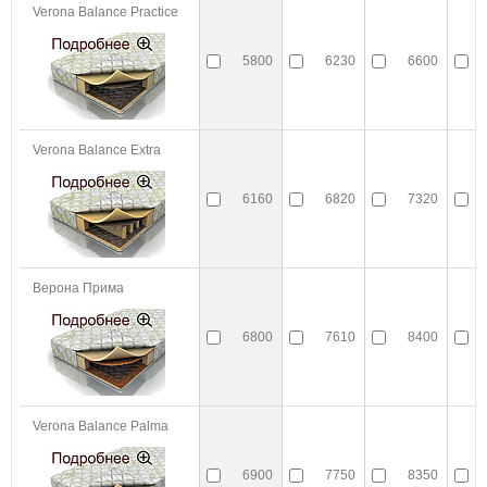
Verona Balance Practice
5800
6230
6600
Verona Balance Extra
6160
6820
7320
Верона Прима
6800
7610
8400
1
Verona Balance Palma
6900
7750
8350
1