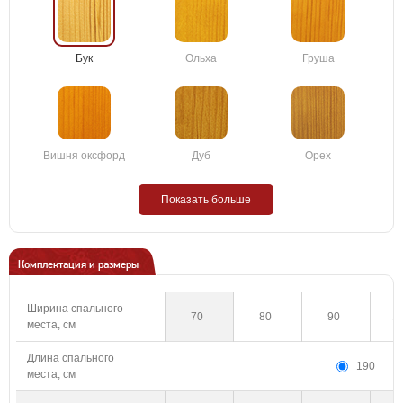
Бук
Ольха
Груша
Вишня оксфорд
Дуб
Орех
Показать больше
Комплектация и размеры
Ширина спального
70
80
90
1
места, см
Длина спального
190
места, см