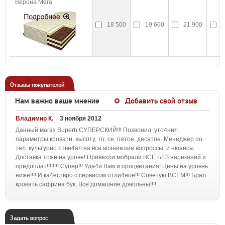
Верона Мега
18 500
19 600
21 900
2
Отзывы покупателей
Нам важно ваше мнение
Добавить свой отзыв
Владимир К.
3 ноября 2012
Данный магаз Superb СУПЕРСКИЙ!!! Позвонил, уто4нил
параметры кровати, высоту, то, се, пятое, десятое. Менеджер по
тел. культурно отве4ал на все возникшие вопроссы, и нюансы.
Доставка тоже на урове! Привезли мобрали ВСЕ БЕЗ нареканий и
предоплат!!!!!!!! Супер!!! Уда4и Вам и процветания! Цены на уровнь
ниже!!!! И ка4ествро с сервисом отли4ное!!! Советую ВСЕМ!!! Брал
кровать сафрина бук, Все домашние довольны!!!!
Задать вопрос