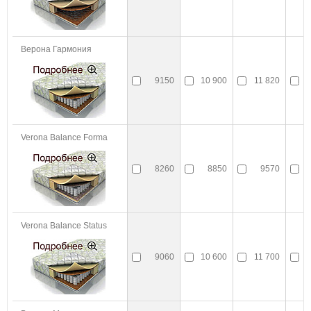
Верона Гармония
9150
10 900
11 820
1
Verona Balance Forma
8260
8850
9570
Verona Balance Status
9060
10 600
11 700
1