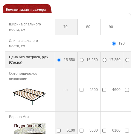
Комплектация и размеры
Ширина спального
70
80
90
1
места, см
Длина спального
190
места, см
Цена без матраса, руб.
15 550
16 250
17 250
1
(Сосна)
Ортопедическое
основание
нет
4500
4600
Верона Уют
5100
5600
6100