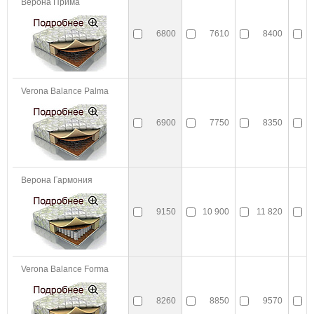
Верона Прима
6800
7610
8400
1
Verona Balance Palma
6900
7750
8350
1
Верона Гармония
9150
10 900
11 820
1
Verona Balance Forma
8260
8850
9570