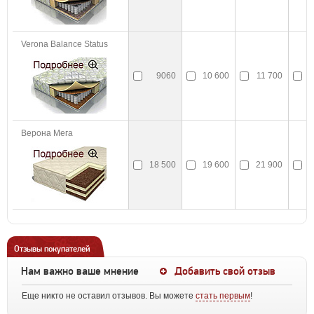
Verona Balance Status
9060
10 600
11 700
1
Верона Мега
18 500
19 600
21 900
2
Отзывы покупателей
Нам важно ваше мнение
Добавить свой отзыв
Еще никто не оставил отзывов. Вы можете
стать первым
!