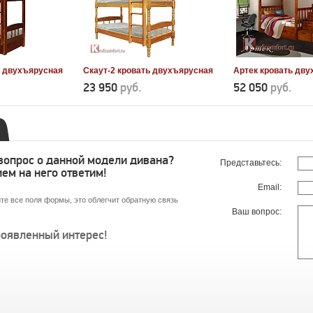
ь двухъярусная
Скаут-2 кровать двухъярусная
Артек кровать дв
23 950
руб.
52 050
руб.
 вопрос о данной модели дивана?
Представьтесь:
ем на него ответим!
Email:
те все поля формы, это облегчит обратную связь
Ваш вопрос:
роявленный интерес!