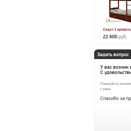
Скаут-1 кроват
22 600
руб.
Задать вопрос
У вас возник
С удовольстви
Пожалуйста заполни
с вами.
Спасибо за п