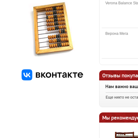
Verona Balance St
Верона Мега
Отзывы покупа
Нам важно ва
Еще никто не ост
Мы рекоменду