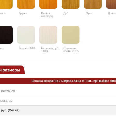
льха
Груша
Вишня
Дуб
Орех
Донск
оксфорд
нге
Белый +10%
Беленый дуб
Слоновая
+10%
кость +10%
и размеры
Цена на основание и матрасы даны за 1 шт., при выборе авт
 места, см
еста, см
 руб.
(Сосна)