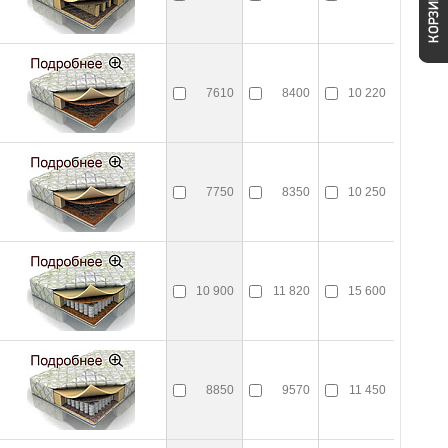
7610
8400
10 220
7750
8350
10 250
10 900
11 820
15 600
8850
9570
11 450