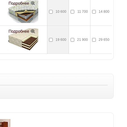
10 600
11 700
14 800
19 600
21 900
29 650