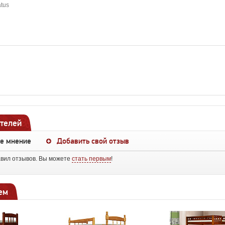
atus
телей
ше мнение
Добавить свой отзыв
авил отзывов. Вы можете
стать первым
!
ем