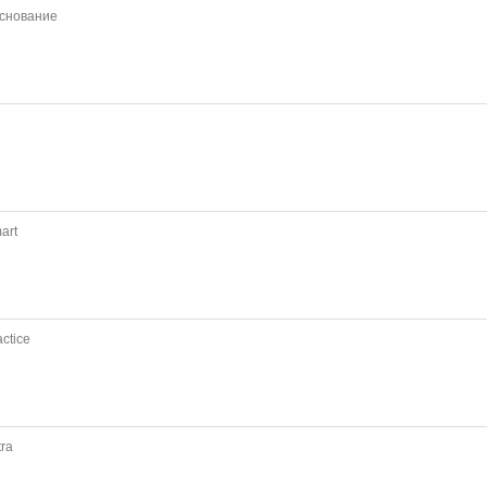
снование
art
ctice
tra