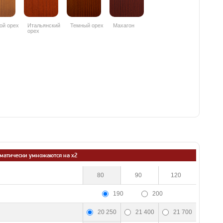
ой орех
Итальянский
Темный орех
Махагон
орех
оматически умножаются на х2
80
90
120
190
200
20 250
21 400
21 700