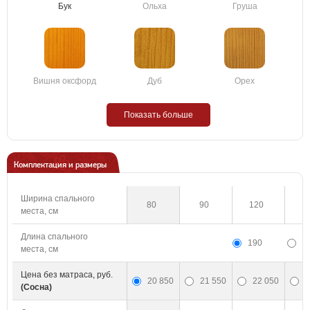
Бук
Ольха
Груша
Вишня оксфорд
Дуб
Орех
Показать больше
Комплектация и размеры
Ширина спального
80
90
120
1
места, см
Длина спального
190
2
места, см
Цена без матраса, руб.
20 850
21 550
22 050
2
(Сосна)