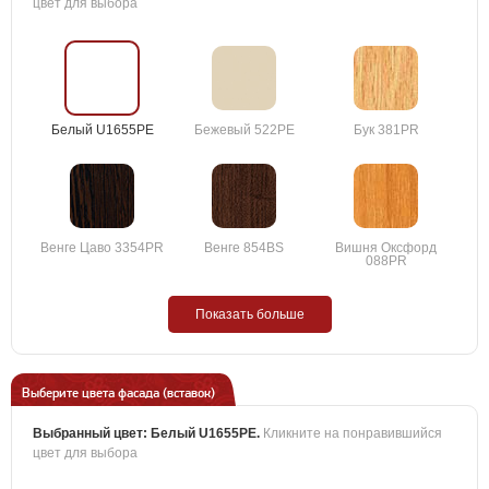
цвет для выбора
Белый U1655PE
Бежевый 522PE
Бук 381PR
Венге Цаво 3354PR
Венге 854BS
Вишня Оксфорд
088PR
Показать больше
Выберите цвета фасада (вставок)
Выбранный цвет:
Белый U1655PE
.
Кликните на понравившийся
цвет для выбора