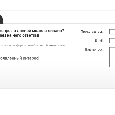
 вопрос о данной модели дивана?
Представьтесь:
ем на него ответим!
Email:
те все поля формы, это облегчит обратную связь
Ваш вопрос:
роявленный интерес!