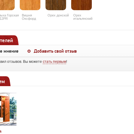
ьха Горская
Вишня
Орех донской
Орех
12PR
Оксфорд
итальянский
088PR
9490PR
телей
ше мнение
Добавить свой отзыв
авил отзывов. Вы можете
стать первым
!
ем
а