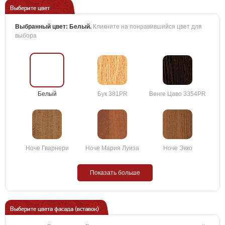
Выберите цвет
Выбранный цвет:
Белый
.
Кликните на понравившийся цвет для
выбора
Белый
Бук 381PR
Венге Цаво 3354PR
Ноче Гварнери
Ноче Мария Луиза
Ноче Экко
Показать больше
Выберите цвета фасада (вставок)