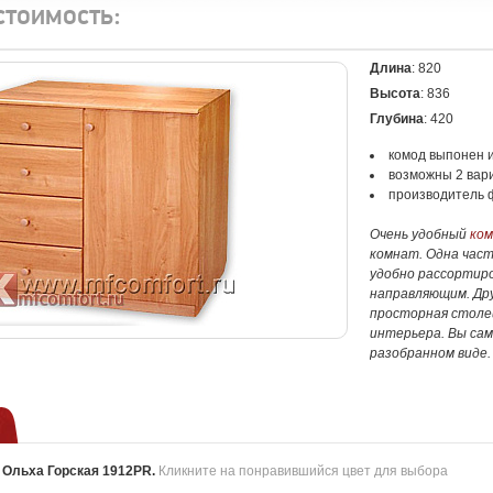
стоимость:
Длина
: 820
Высота
: 836
Глубина
: 420
комод выпонен 
возможны 2 вар
производитель 
Очень удобный
ком
комнат. Одна част
удобно рассортир
направляющим. Дру
просторная столе
интерьера. Вы сам
разобранном виде
:
Ольха Горская 1912PR
.
Кликните на понравившийся цвет для выбора