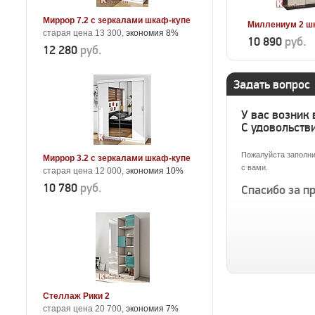
Миррор 7.2 с зеркалами шкаф-купе
Миллениум 2 ш
старая цена 13 300,
экономия 8%
10 890
руб.
12 280
руб.
Задать вопрос
У вас возник
С удовольстви
Пожалуйста заполни
Миррор 3.2 с зеркалами шкаф-купе
с вами.
старая цена 12 000,
экономия 10%
10 780
руб.
Спасибо за п
Стеллаж Рики 2
старая цена 20 700,
экономия 7%