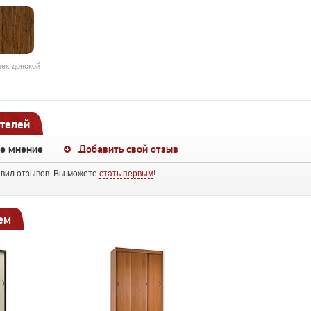
ех донской
телей
ше мнение
Добавить свой отзыв
авил отзывов. Вы можете
стать первым
!
ем