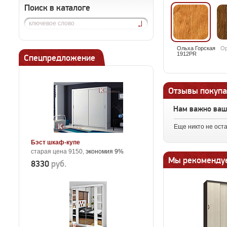
Поиск в каталоге
Ольха Горская
Ор
1912PR
Спецпредложение
Отзывы покупа
Нам важно ва
Еще никто не ост
Бэст шкаф-купе
старая цена 9150,
экономия 9%
Мы рекоменду
8330
руб.