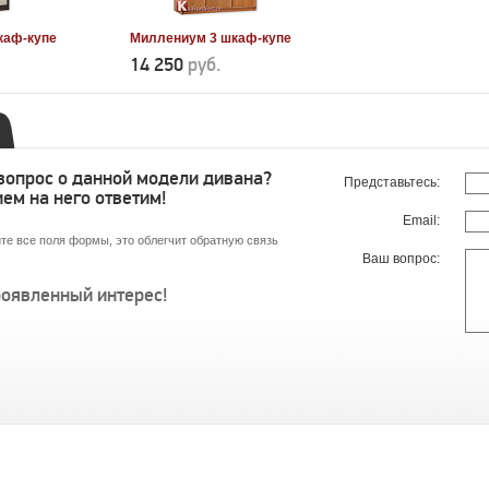
каф-купе
Миллениум 3 шкаф-купе
14 250
руб.
 вопрос о данной модели дивана?
Представьтесь:
ем на него ответим!
Email:
те все поля формы, это облегчит обратную связь
Ваш вопрос:
роявленный интерес!