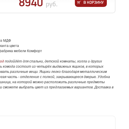
8940
руб.
из МДФ
ианта цвета
фабрика мебели Комфорт
од
подойдёт для спальни, детской комнаты, холла и других
ь комода состоит из четырёх выдвижных ящиков, в которых
овать различные вещи. Ящики легко благодаря металлическим
гая часть - отделение с полкой, закрывающееся дверью. Удобна
шница, на которой можно расположить различные предметы
и сможете выбрать цвет из предлагаемых вариантов. Доставка в
.