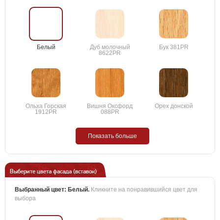
Белый
Дуб молочный
Бук 381PR
8622PR
Ольха Горская
Вишня Оксфорд
Орех донской
1912PR
088PR
Показать больше
Выберите цвета фасада (вставок)
Выбранный цвет:
Белый
.
Кликните на понравившийся цвет для
выбора