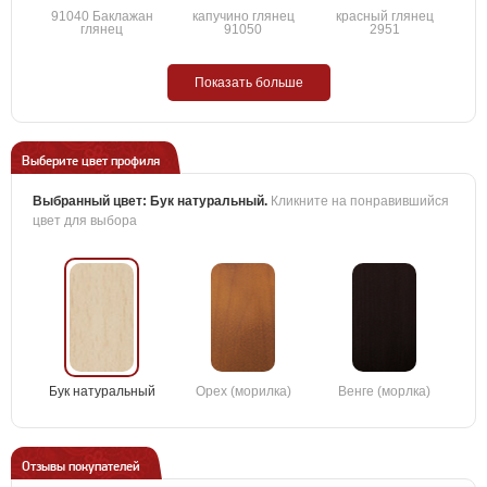
91040 Баклажан
капучино глянец
красный глянец
глянец
91050
2951
Показать больше
Выберите цвет профиля
Выбранный цвет:
Бук натуральный
.
Кликните на понравившийся
цвет для выбора
Бук натуральный
Орех (морилка)
Венге (морлка)
Отзывы покупателей