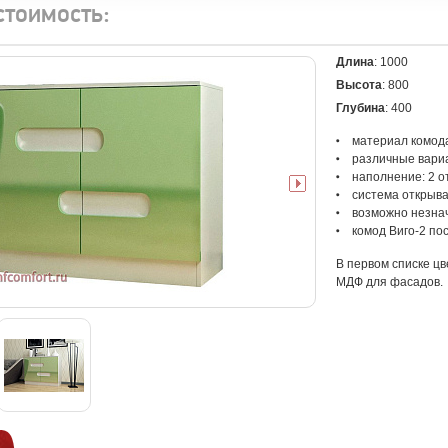
стоимость:
Длина
: 1000
Высота
: 800
Глубина
: 400
материал комод
различные вари
наполнение: 2 о
система откры
возможно незна
комод Виго-2 по
В первом списке цв
МДФ для фасадов.