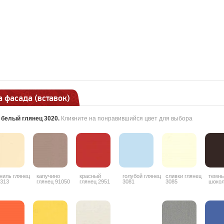
 фасада (вставок)
:
белый глянец 3020
.
Кликните на понравившийся цвет для выбора
ниль глянец
капучино
красный
голубой глянец
сливки глянец
темн
313
глянец 91050
глянец 2951
3081
3085
шоко
гляне