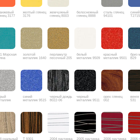
анжевый
желтый глянец
жемчужный
белоснежный
сталь глянец
синий
янец 3177
3176
глянец 8003
глянец 8888
94101
T2715
1 Морская
золотой
перламутр
белый
красный
бриз 
лна
металлик 1640
песочный 205
металлик 9509
металлик 9501
B29
рый
синий
черный дождь
черный
орех глянец
венге
таллик
металлик 9515
8022-06
металлик 9511
002
531
б скальный
Т 9301
2004 паутинка
2005 паутинка
2006 паутинка
2006 