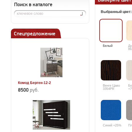
Поиск в каталоге
Выбранный цвет
Спецпредложение
Белый
Ду
86
Комод Берген-12-2
Венге Цаво
Бо
8500
руб.
3354PR
+
Синий +25%
Пл