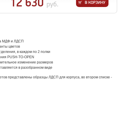
12 630
руб.
а МДФ и ЛДСП
анты цветов
тделения, в каждом по 2 полки
вания PUSH-TO-OPEN
чительное изменение размеров
ставляется в разобранном виде
етов представлены образцы ЛДСП для корпуса, во втором списке -