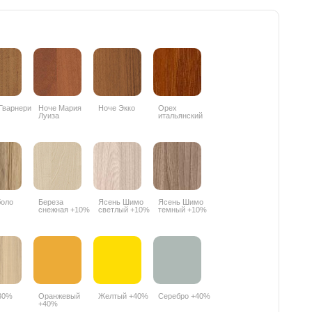
Гварнери
Ноче Мария
Ноче Экко
Орех
Луиза
итальянский
9490PR
боло
Береза
Ясень Шимо
Ясень Шимо
снежная +10%
светлый +10%
темный +10%
30%
Оранжевый
Желтый +40%
Серебро +40%
+40%