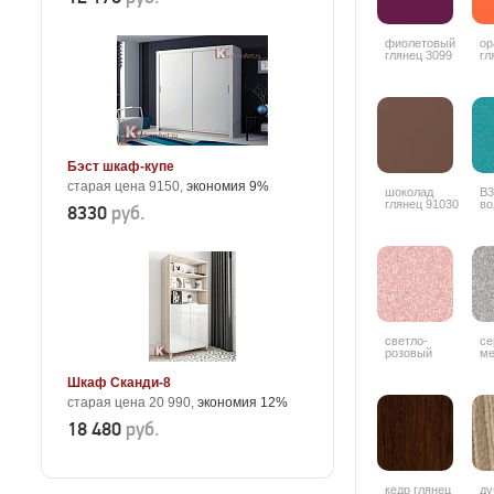
фиолетовый
ор
глянец 3099
гл
Бэст шкаф-купе
старая цена 9150,
экономия 9%
шоколад
В3
глянец 91030
во
8330
руб.
светло-
се
розовый
ме
металлик 9506
Шкаф Сканди-8
старая цена 20 990,
экономия 12%
18 480
руб.
кедр глянец
ду