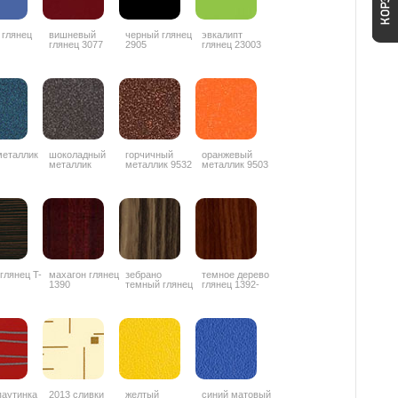
 глянец
вишневый
черный глянец
эвкалипт
глянец 3077
2905
глянец 23003
металлик
шоколадный
горчичный
оранжевый
металлик
металлик 9532
металлик 9503
ZYZ042
 глянец T-
махагон глянец
зебрано
темное дерево
1390
темный глянец
глянец 1392-
1853
3G
паутинка
2013 сливки
желтый
синий матовый