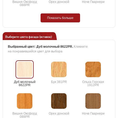
Вишня Оксфорд
Орех донской
Ноче Гварнери
088PR
Показать больше
Выберите цвета фасада (вставок)
Выбранный цвет:
Дуб молочный 8622PR
.
Кликните
на понравившийся цвет для выбора
Дуб молочный
Бук 381PR
Ольха Горская
8622PR
1912PR
Вишня Оксфорд
Орех донской
Ноче Гварнери
088PR