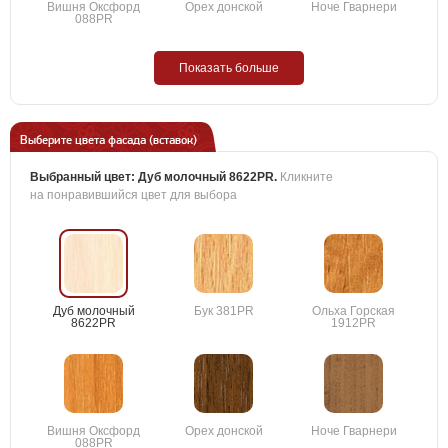
Вишня Оксфорд
Орех донской
Ноче Гварнери
088PR
Показать больше
Выберите цвета фасада (вставок)
Выбранный цвет:
Дуб молочный 8622PR
.
Кликните
на понравившийся цвет для выбора
Дуб молочный
Бук 381PR
Ольха Горская
8622PR
1912PR
Вишня Оксфорд
Орех донской
Ноче Гварнери
088PR