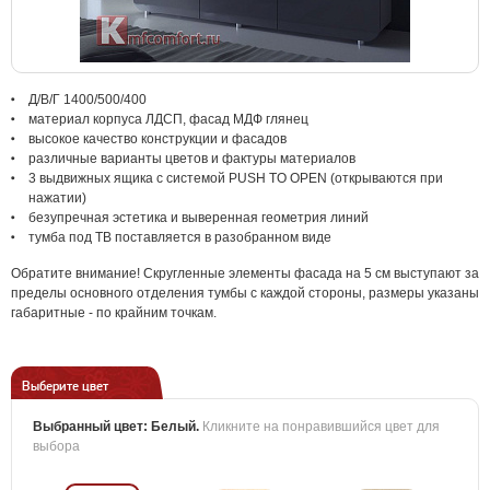
Д/В/Г 1400/500/400
материал корпуса ЛДСП, фасад МДФ глянец
высокое качество конструкции и фасадов
различные варианты цветов и фактуры материалов
3 выдвижных ящика с системой PUSH TO OPEN (открываются при
нажатии)
безупречная эстетика и выверенная геометрия линий
тумба под ТВ поставляется в разобранном виде
Обратите внимание! Скругленные элементы фасада на 5 см выступают за
пределы основного отделения тумбы с каждой стороны, размеры указаны
габаритные - по крайним точкам.
Выберите цвет
Выбранный цвет:
Белый
.
Кликните на понравившийся цвет для
выбора