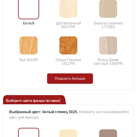
Белый
Дуб молочный
Береза снежная
8622PR
1715BS
Бук 381PR
Ольха Горская
Ясень Шимо
1912PR
светлый 3356PR
Показать больше
Выберите цвета фасада (вставок)
Выбранный цвет:
белый глянец 3020
.
Кликните на понравившийся
цвет для выбора