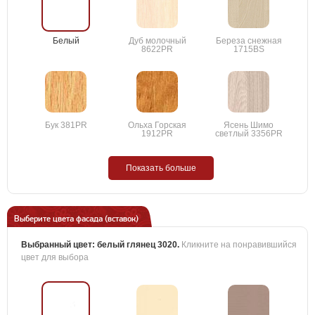
Белый
Дуб молочный
Береза снежная
8622PR
1715BS
Бук 381PR
Ольха Горская
Ясень Шимо
1912PR
светлый 3356PR
Показать больше
Выберите цвета фасада (вставок)
Выбранный цвет:
белый глянец 3020
.
Кликните на понравившийся
цвет для выбора