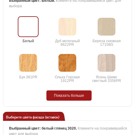
Выбранный цвет:
Белый
.
Кликните на понравившийся цвет для
выбора
Белый
Дуб молочный
Береза снежная
8622PR
1715BS
Бук 381PR
Ольха Горская
Ясень Шимо
1912PR
светлый 3356PR
Показать больше
Выберите цвета фасада (вставок)
Выбранный цвет:
белый глянец 3020
.
Кликните на понравившийся
цвет для выбора