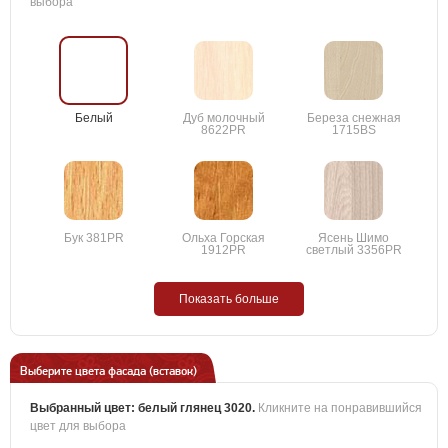
выбора
Белый
Дуб молочный
Береза снежная
8622PR
1715BS
Бук 381PR
Ольха Горская
Ясень Шимо
1912PR
светлый 3356PR
Показать больше
Выберите цвета фасада (вставок)
Выбранный цвет:
белый глянец 3020
.
Кликните на понравившийся
цвет для выбора