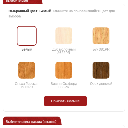
Выберите цвет
Выбранный цвет:
Белый
.
Кликните на понравившийся цвет для
выбора
Белый
Дуб молочный
Бук 381PR
8622PR
Ольха Горская
Вишня Оксфорд
Орех донской
1912PR
088PR
Показать больше
Выберите цвета фасада (вставок)