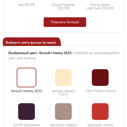
Бук 381PR
Ольха Горская
Ясень Шимо
1912PR
светлый 3356PR
Показать больше
Выберите цвета фасада (вставок)
Выбранный цвет:
белый глянец 3020
.
Кликните на понравившийся
цвет для выбора
белый глянец 3020
ваниль глянец
2954 Рубин глянец
T1313
91040 Баклажан
капучино глянец
красный глянец