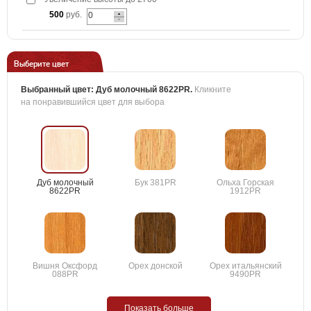
500
руб.
Выберите цвет
Выбранный цвет:
Дуб молочный 8622PR
.
Кликните
на понравившийся цвет для выбора
Дуб молочный
Бук 381PR
Ольха Горская
8622PR
1912PR
Вишня Оксфорд
Орех донской
Орех итальянский
088PR
9490PR
Показать больше