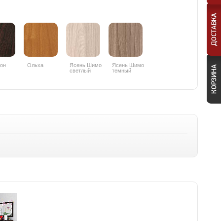
он
Ольха
Ясень Шимо
Ясень Шимо
светлый
темный