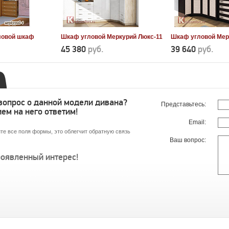
гловой шкаф
Шкаф угловой Меркурий Люкс-11
Шкаф угловой Мер
45 380
руб.
39 640
руб.
 вопрос о данной модели дивана?
Представьтесь:
ем на него ответим!
Email:
те все поля формы, это облегчит обратную связь
Ваш вопрос:
роявленный интерес!