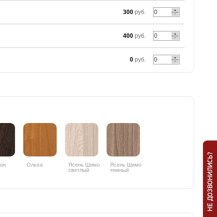
300
руб.
400
руб.
0
руб.
он
Ольха
Ясень Шимо
Ясень Шимо
светлый
темный