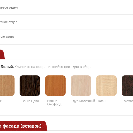
ьевое отдел.
тяное отдел
всю дверь
:
Белый
.
Кликните на понравившийся цвет для выбора
к
Венге Цаво
Вишня
Дуб Молочный
Клен
Махаг
Оксфорд
 фасада (вставок)