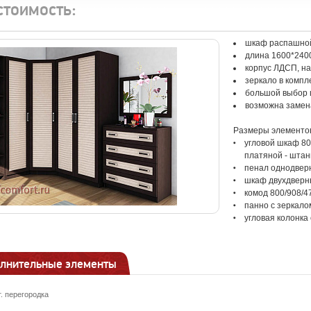
стоимость:
шкаф распашной
длина 1600*2400
корпус ЛДСП, н
зеркало в компл
большой выбор 
возможна замен
Размеры элементо
угловой шкаф 80
платяной - штан
пенал однодверн
шкаф двухдверн
комод 800/908/4
панно с зеркало
угловая колонка
лнительные элементы
т. перегородка