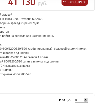
41 130
руб.
 угловой
, высота 2200, глубина 520*520
аборный фасад из рейки МДФ
екте
цветов
а рейки на зеркало без изменения цены
в:
0*800/2200/520*520 комбинированный: бельевой отдел 4 полки,
га и полка под шляпы
ый 400/2200/520 бельевой 4 полки
ый 800/2200/520 штанга и полка под шляпы
70 4 выдвижных ящика
м 800/600
 открытая 400/2200/520
1100
руб.