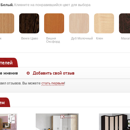
:
Белый
.
Кликните на понравившийся цвет для выбора
к
Венге Цаво
Вишня
Дуб Молочный
Клен
Махаг
Оксфорд
телей
ше мнение
Добавить свой отзыв
авил отзывов. Вы можете
стать первым
!
ем