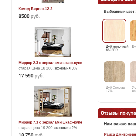
Комод Берген-12-2
Выбранный цвет
8500
руб.
Дуб молочный
Бу
8622PR
Миррор 2.3 с зеркалами шкаф-купе
старая цена 18 200,
экономия 3%
17 590
руб.
Дуб Сонома
Яс
+7%
св
Отзывы покупа
Миррор 7.3 с зеркалами шкаф-купе
Нам важно ва
старая цена 19 200,
экономия 2%
18 750
руб.
Раиса Дмитриевн