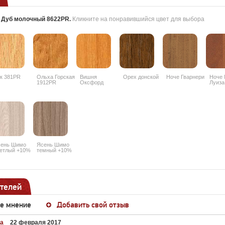
:
Дуб молочный 8622PR
.
Кликните на понравившийся цвет для выбора
к 381PR
Ольха Горская
Вишня
Орех донской
Ноче Гварнери
Ноче 
1912PR
Оксфорд
Луиза
088PR
ень Шимо
Ясень Шимо
етлый +10%
темный +10%
телей
ше мнение
Добавить свой отзыв
а
22 февраля 2017