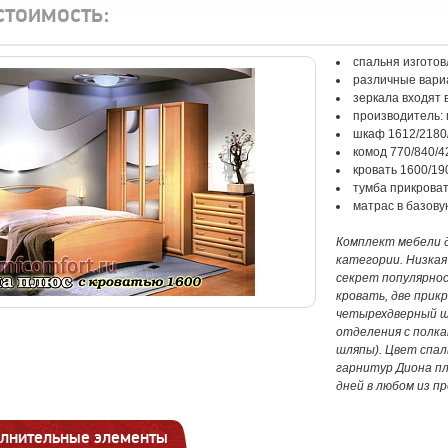
стоимость:
спальня изгото
различные вари
зеркала входят 
производитель:
шкаф 1612/2180
комод 770/840/4
кровать 1600/19
тумба прикроват
матрас в базову
Комплект мебели д
категории. Низкая
секрет популярнос
кровать, две прик
четырехдверный шк
отделения с полка
шляпы). Цвет спал
гарнитур Диона пл
дней в любом из п
лнительные элементы