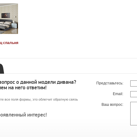
ц спальня
 вопрос о данной модели дивана?
Представьтесь:
ем на него ответим!
Email:
те все поля формы, это облегчит обратную связь
Ваш вопрос:
роявленный интерес!