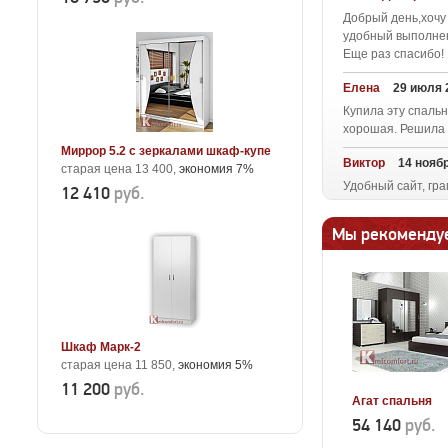
Добрый день,хочу
удобный выполнен
Еще раз спасибо!
Елена
29 июля 
Купила эту спальн
хорошая. Решила т
Миррор 5.2 с зеркалами шкаф-купе
Виктор
14 нояб
старая цена 13 400,
экономия 7%
Удобный сайт, гра
12 410
руб.
Мы рекоменду
Шкаф Марк-2
старая цена 11 850,
экономия 5%
11 200
руб.
Агат спальня
54 140
руб.