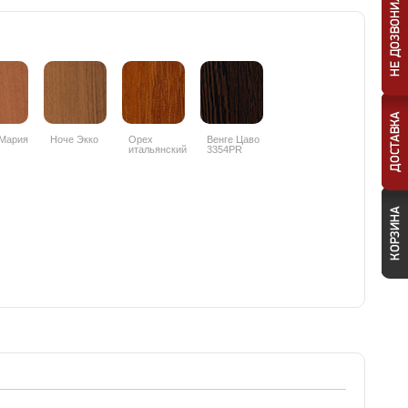
Мария
Ноче Экко
Орех
Венге Цаво
итальянский
3354PR
9490PR