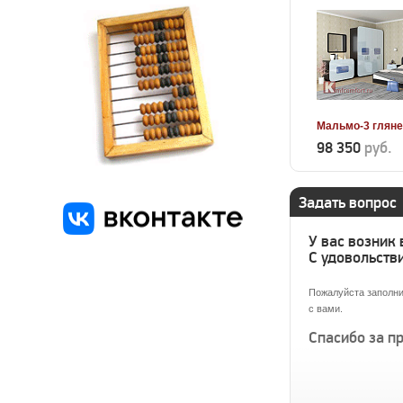
Мальмо-3 гляне
98 350
руб.
Задать вопрос
У вас возник
С удовольстви
Пожалуйста заполни
с вами.
Спасибо за п