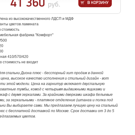
41 360
руб.
влена из высококачественного ЛДСП и МДФ
анты цветов ламината
в стоимость
 мебельная фабрика "Комфорт"
/500
20
00
ная 410/570/420
ю стоимость не входит
ля спальни Диона плюс - бесспорный хит продаж в данной
 цена, высокое качество исполнения и стильный дизайн - вот
ти этой модели. Цена на гарнитур включает двуспальную
роватные тумбы, комод с четырьмя выдвижными ящиками и
аф с двумя зеркалами. За крайними дверками шкафа бельевые
ми, за зеркальными - платяное отделение (штанга и полка под
ьни Вы выбираете сами. Мы предлагаем лучшую цену на спальный
юс с бесплатной доставкой по Москве. Срок доставки от 3 до 5
редлагаемых цветов.