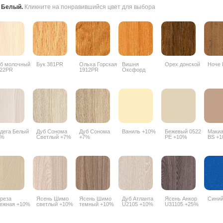
:
Белый
.
Кликните на понравившийся цвет для выбора
б молочный
Бук 381PR
Ольха Горская
Вишня
Орех донской
Ноче 
22PR
1912PR
Оксфорд
088PR
дега Белый
Дуб Сонома
Дуб Сонома
Ваниль +10%
Бежевый 0522
Макиа
7%
Светлый +7%
+7%
PE +10%
BS +
реза
Ясень Шимо
Ясень Шимо
Дуб Атланта
Ясень Анкор
Сини
ежная +10%
светлый +10%
темный +10%
U2105 +10%
U31105 +25%