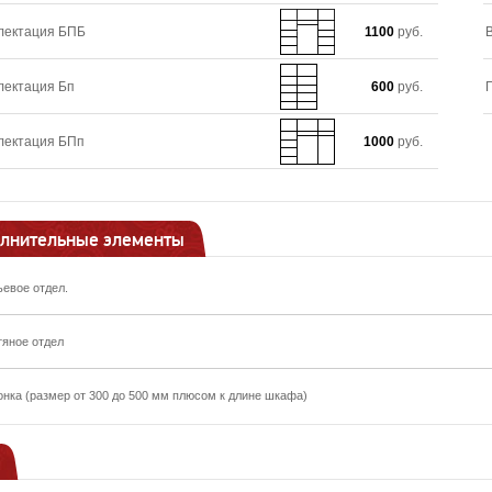
лектация БПБ
1100
руб.
лектация Бп
600
руб.
лектация БПп
1000
руб.
лнительные элементы
ьевое отдел.
тяное отдел
онка (размер от 300 до 500 мм плюсом к длине шкафа)