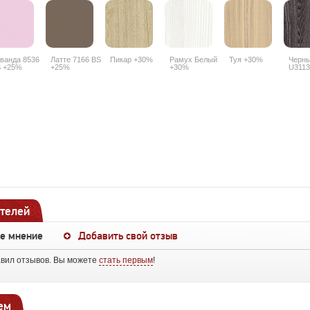
ванда 8536
Латте 7166 BS
Пикар +30%
Рамух Белый
Туя +30%
Черны
 +25%
+25%
+30%
U3113
телей
ше мнение
Добавить свой отзыв
авил отзывов. Вы можете
стать первым
!
ем