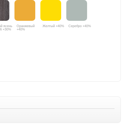
й ясень
Оранжевый
Желтый +40%
Серебро +40%
6 +30%
+40%