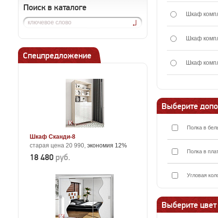
Поиск в каталоге
Шкаф комп
Шкаф комп
Спецпредложение
Шкаф комп
Выберите допо
Полка в бел
Шкаф Сканди-8
старая цена 20 990,
экономия 12%
Полка в пла
18 480
руб.
Угловая кол
Выберите цвет