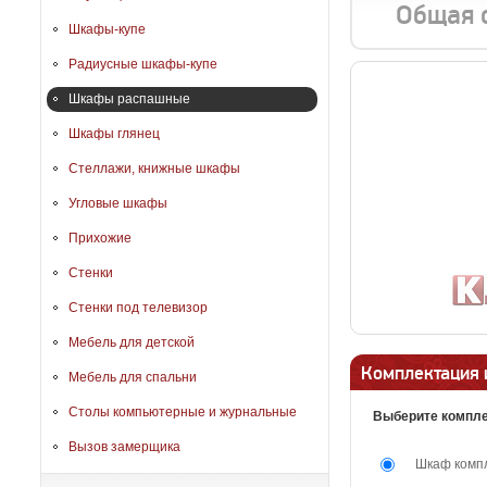
Общая 
Шкафы-купе
Радиусные шкафы-купе
Шкафы распашные
Шкафы глянец
Стеллажи, книжные шкафы
Угловые шкафы
Прихожие
Стенки
Стенки под телевизор
Мебель для детской
Комплектация 
Мебель для спальни
Столы компьютерные и журнальные
Выберите компл
Вызов замерщика
Шкаф комп