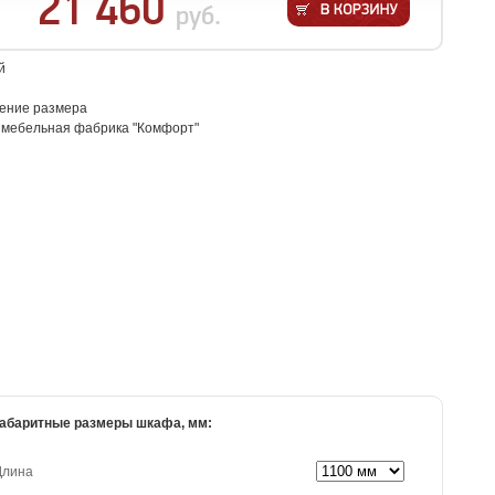
21 460
руб.
й
ение размера
: мебельная фабрика "Комфорт"
абаритные размеры шкафа, мм:
Длина