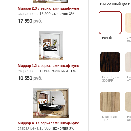
Выбранный цвет
Миррор 2.3 с зеркалами шкаф-купе
старая цена 18 200,
экономия 3%
17 590
руб.
Белый
Ду
86
Миррор 1.2 с зеркалами шкаф-купе
старая цена 11 800,
экономия 11%
10 550
руб.
Венге Цаво
Бо
3354PR
+
Коко боло
Бе
+10%
сн
Миррор 4.3 с зеркалами шкаф-купе
старая цена 18 500,
экономия 3%