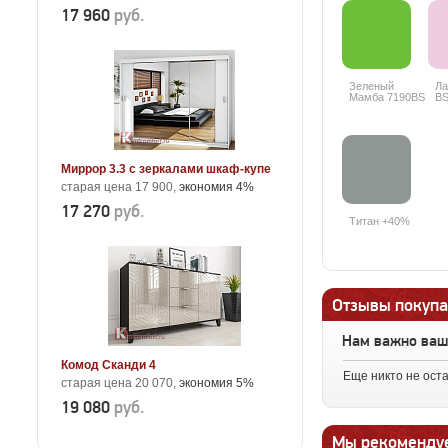
17 960
руб.
Зеленый
Ла
Мамба 7190BS
BS
+25%
Миррор 3.3 с зеркалами шкаф-купе
старая цена 17 900,
экономия 4%
17 270
руб.
Титан +40%
Отзывы покупа
Нам важно ва
Комод Сканди 4
Еще никто не ост
старая цена 20 070,
экономия 5%
19 080
руб.
Мы рекоменду