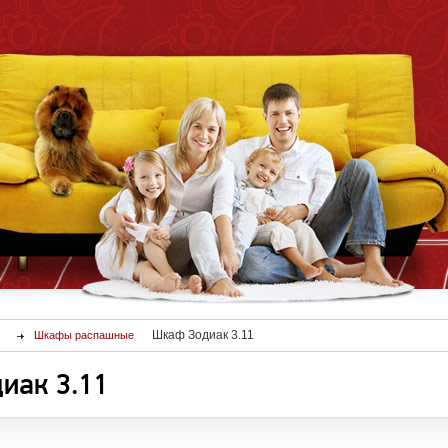
Шкаф Зодиак 3.11
Шкафы распашные
иак 3.11