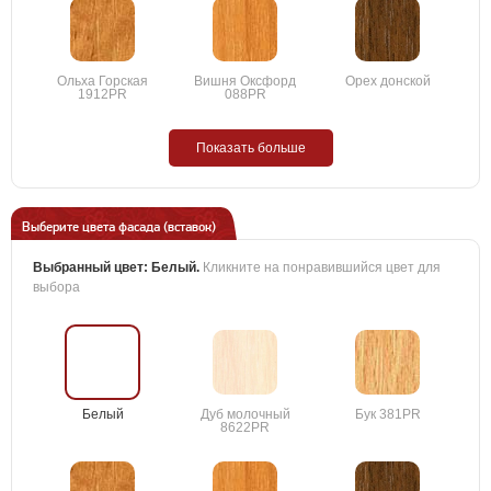
Ольха Горская
Вишня Оксфорд
Орех донской
1912PR
088PR
Показать больше
Выберите цвета фасада (вставок)
Выбранный цвет:
Белый
.
Кликните на понравившийся цвет для
выбора
Белый
Дуб молочный
Бук 381PR
8622PR