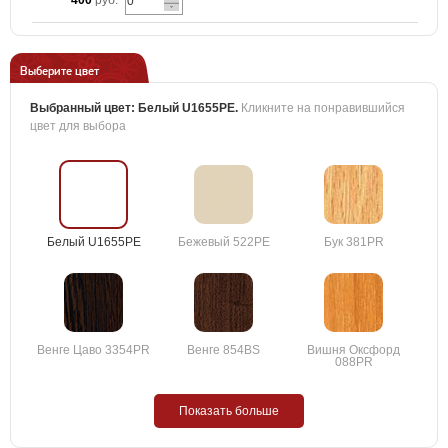
400
руб.
Выберите цвет
Выбранный цвет:
Белый U1655PE
.
Кликните на понравившийся
цвет для выбора
Белый U1655PE
Бежевый 522PE
Бук 381PR
Венге Цаво 3354PR
Венге 854BS
Вишня Оксфорд
088PR
Показать больше