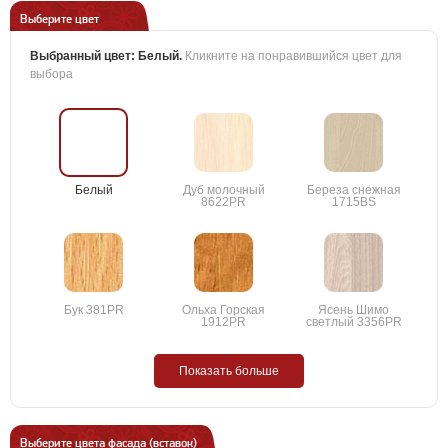
Выберите цвет
Выбранный цвет:
Белый
.
Кликните на понравившийся цвет для
выбора
Белый
Дуб молочный
Береза снежная
8622PR
1715BS
Бук 381PR
Ольха Горская
Ясень Шимо
1912PR
светлый 3356PR
Показать больше
Выберите цвета фасада (вставок)