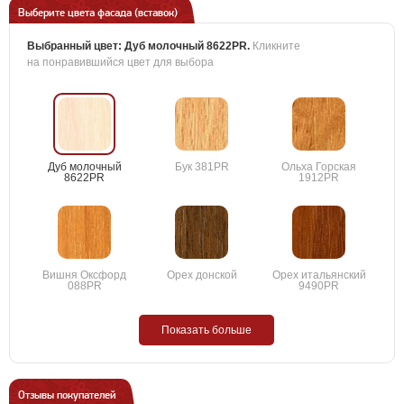
Выберите цвета фасада (вставок)
Выбранный цвет:
Дуб молочный 8622PR
.
Кликните
на понравившийся цвет для выбора
Дуб молочный
Бук 381PR
Ольха Горская
8622PR
1912PR
Вишня Оксфорд
Орех донской
Орех итальянский
088PR
9490PR
Показать больше
Отзывы покупателей