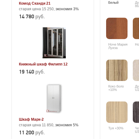
Белый
Ду
Комод Сканди 21
86
старая цена 15 250,
экономия 3%
14 780
руб.
Ноче Мария
Но
Луиза
Книжный шкаф Филипп 12
19 140
руб.
Коко боло
Ду
+10%
U2
Шкаф Марк-2
старая цена 11 850,
экономия 5%
Туя +30%
Че
11 200
руб.
U3