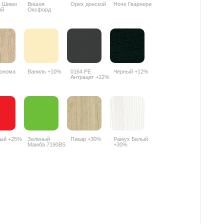
ь Шимо
Вишня
Орех донской
Ноче Гварнери
ый
Оксфорд
PR
088PR
онома
Ваниль +10%
0164 РЕ
Черный +12%
Антрацит +12%
ный +25%
Зеленый
Пикар +30%
Рамух Белый
Мамба 7190BS
+30%
+25%