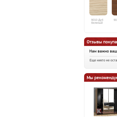
9010 Дуб
90
беленый
Отзывы покупа
Нам важно ва
Еще никто не ост
Мы рекоменду