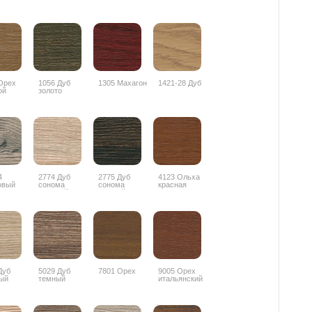
Орех
1056 Дуб
1305 Махагон
1421-28 Дуб
ой
золото
4
2774 Дуб
2775 Дуб
4123 Ольха
овый
сонома
сонома
красная
лив
светлый
темный
Дуб
5029 Дуб
7801 Орех
9005 Орех
ый
темный
итальянский