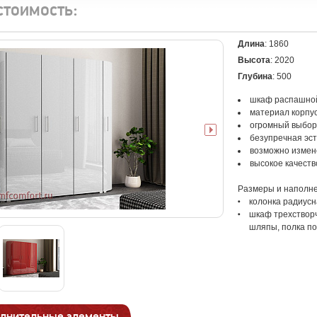
стоимость:
Длина
: 1860
Высота
: 2020
Глубина
: 500
шкаф распашно
материал корпу
огромный выбор
безупречная эст
возможно измен
высокое качеств
Размеры и наполне
колонка радиусна
шкаф трехстворча
шляпы, полка по
лнительные элементы