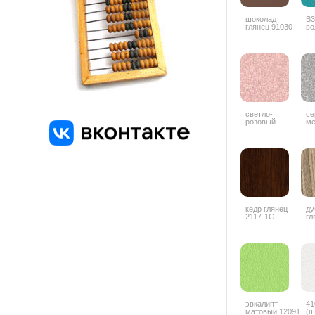
шоколад
В3
глянец 91030
во
светло-
се
розовый
ме
металлик 9506
кедр глянец
ду
2117-1G
гл
4
эвкалипт
41
матовый 12091
(ш