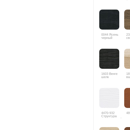
0044 Ясень
23
черный
св
1603 Венге
18
шелк
ва
4470-932
48
Структура
дерева белый