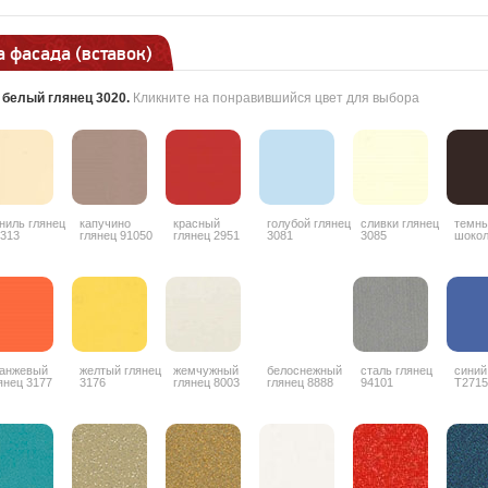
 фасада (вставок)
:
белый глянец 3020
.
Кликните на понравившийся цвет для выбора
ниль глянец
капучино
красный
голубой глянец
сливки глянец
темн
313
глянец 91050
глянец 2951
3081
3085
шоко
гляне
анжевый
желтый глянец
жемчужный
белоснежный
сталь глянец
синий
янец 3177
3176
глянец 8003
глянец 8888
94101
T2715