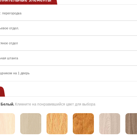
т. перегородка
ьевое отдел.
тяное отдел
ьная штанга
одчиком на 1 дверь
:
Белый
.
Кликните на понравившийся цвет для выбора