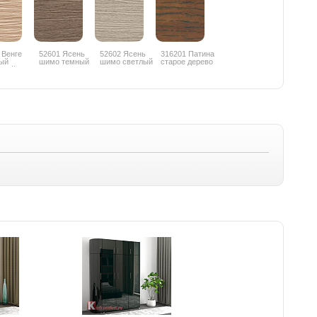
 Венге
52601 Ясень
52602 Ясень
316201 Патина
ый
шимо темный
шимо светлый
старое дерево
еный