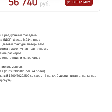
56 740
руб.
й с радиусными фасадами
са ЛДСП, фасад МДФ глянец
 цветов и фактуры материалов
етика и лаконичная практичность
ение размеров
о конструкции и материалов
ние элементов:
я (2шт) 330/2020/500 (4 полки)
тый 1200/2020/500 (1 дверь - 4 полки, 2 двери - штанга, полка под
д обувь)