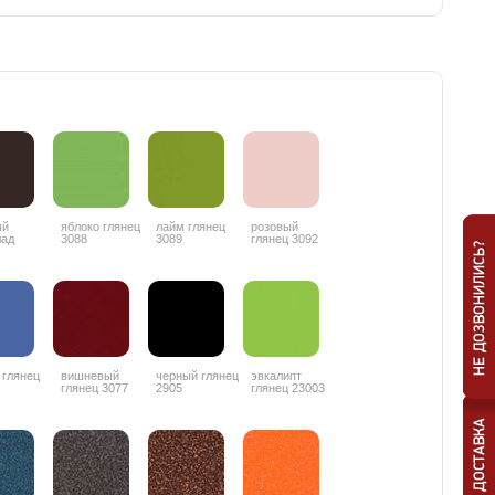
ый
яблоко глянец
лайм глянец
розовый
лад
3088
3089
глянец 3092
ц 3087
 глянец
вишневый
черный глянец
эвкалипт
глянец 3077
2905
глянец 23003