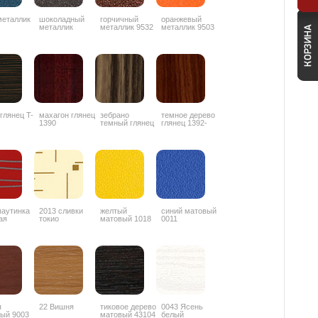
металлик
шоколадный
горчичный
оранжевый
металлик
металлик 9532
металлик 9503
ZYZ042
 глянец T-
махагон глянец
зебрано
темное дерево
1390
темный глянец
глянец 1392-
1853
3G
паутинка
2013 сливки
желтый
синий матовый
ая
токио
матовый 1018
0011
я
22 Вишня
тиковое дерево
0043 Ясень
ый 9003
матовый 43104
белый