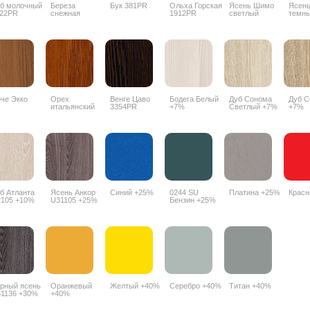
б молочный
Береза
Бук 381PR
Ольха Горская
Ясень Шимо
Ясен
22PR
снежная
1912PR
светлый
темн
1715BS
3356PR
3357
че Экко
Орех
Венге Цаво
Бодега Белый
Дуб Сонома
Дуб С
итальянский
3354PR
+7%
Светлый +7%
+7%
9490PR
б Атланта
Ясень Анкор
Синий +25%
0244 SU
Платина +25%
Крас
105 +10%
U31105 +25%
Бензин +25%
рный ясень
Оранжевый
Желтый +40%
Серебро +40%
Титан +40%
1136 +30%
+40%