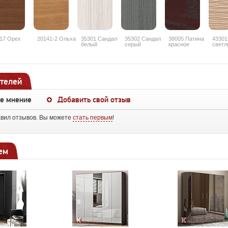
17 Орех
20141-2 Ольха
35301 Сандал
35302 Сандал
38005 Патина
43301
белый
серый
красное
светл
дерево
рифл
телей
ше мнение
Добавить свой отзыв
авил отзывов. Вы можете
стать первым
!
ем