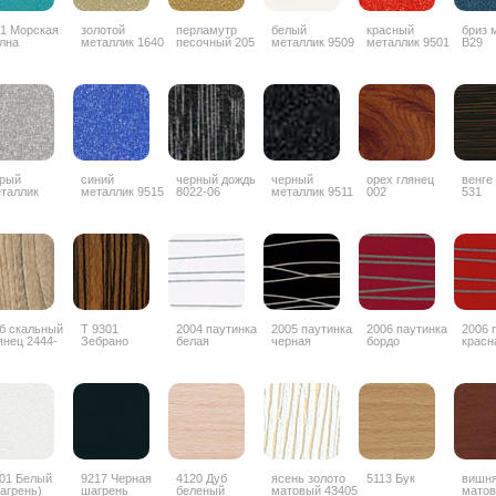
1 Морская
золотой
перламутр
белый
красный
бриз 
лна
металлик 1640
песочный 205
металлик 9509
металлик 9501
B29
рый
синий
черный дождь
черный
орех глянец
венге
таллик
металлик 9515
8022-06
металлик 9511
002
531
б скальный
Т 9301
2004 паутинка
2005 паутинка
2006 паутинка
2006 
янец 2444-
Зебрано
белая
черная
бордо
красн
G
глянец
горизонтальный
01 Белый
9217 Черная
4120 Дуб
ясень золото
5113 Бук
вишн
агрень)
шагрень
беленый
матовый 43405
матов