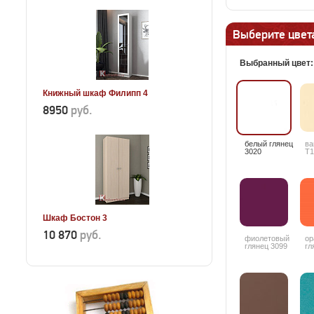
Выберите цвета
Выбранный цвет
Книжный шкаф Филипп 4
8950
руб.
белый глянец
ва
3020
T1
Шкаф Бостон 3
10 870
руб.
фиолетовый
ор
глянец 3099
гл