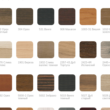
2 Орех
304 Орех
531 Венге
908 Махагон
1003-31 Вишня
1010 
етлый
золот
76 Слива
1901 Береза
1932 Слива
2357-43 Дуб
2423-4R
2445-
ллис
валлис темная
Тортуга
Испанский
Орех
орех
дубос
92 Орех
5000-2 Орех
5002 Зебрано
5015 Венге
5027 Дуб
5028 
темный
темный
старый
светл