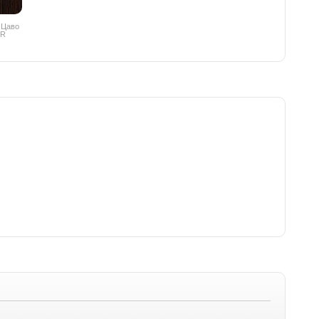
 Цаво
PR