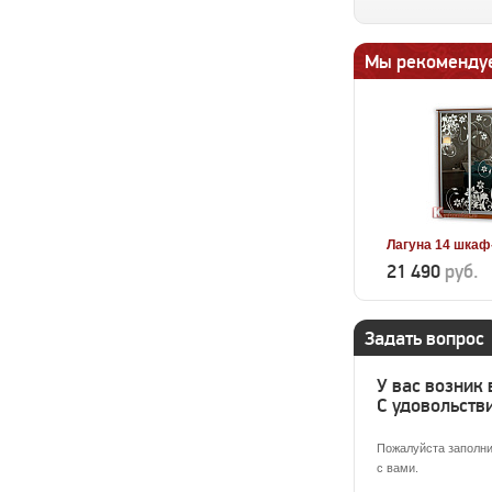
Мы рекоменду
Лагуна 14 шкаф
21 490
руб.
Задать вопрос
У вас возник
С удовольстви
Пожалуйста заполни
с вами.