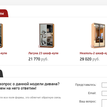
ем
-купе
Лагуна 23 шкаф-купе
Неаполь-2 шкаф-к
21 770
руб.
29 020
руб.
 вопрос о данной модели дивана?
Представьтесь:
ем на него ответим!
Email:
те все поля формы, это облегчит обратную связь
Ваш вопрос: