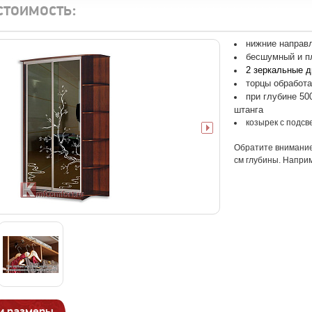
стоимость:
нижние направ
бесшумный и п
2 зеркальные д
торцы обработ
при глубине 50
штанга
козырек с подсв
Обратите внимание
см глубины. Наприм
и размеры