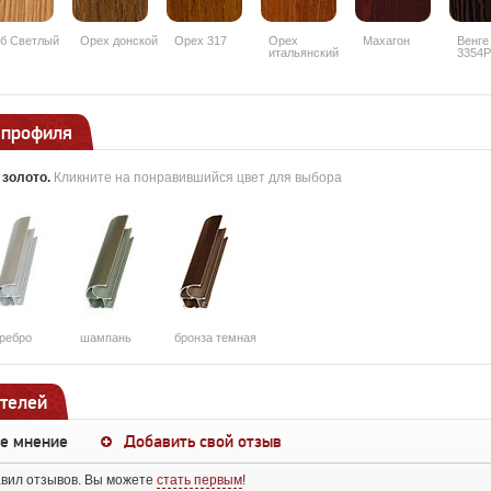
б Светлый
Орех донской
Орех 317
Орех
Махагон
Венге
итальянский
3354
9490PR
 профиля
:
золото
.
Кликните на понравившийся цвет для выбора
ребро
шампань
бронза темная
телей
ше мнение
Добавить свой отзыв
авил отзывов. Вы можете
стать первым
!