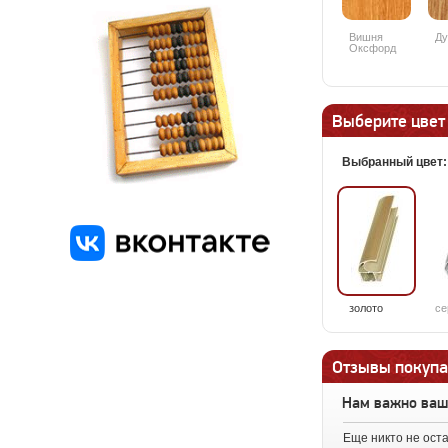
Вишня
Ду
Оксфорд
088PR
Выберите цвет
Выбранный цвет
золото
се
Отзывы покупа
Нам важно ва
Еще никто не ост