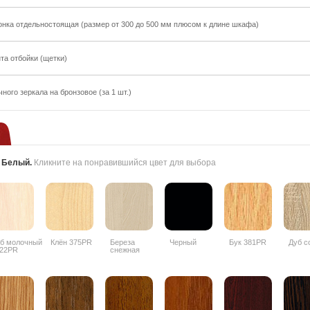
онка отдельностоящая (размер от 300 до 500 мм плюсом к длине шкафа)
та отбойки (щетки)
ного зеркала на бронзовое (за 1 шт.)
:
Белый
.
Кликните на понравившийся цвет для выбора
б молочный
Клён 375PR
Береза
Черный
Бук 381PR
Дуб с
22PR
снежная
1715BS