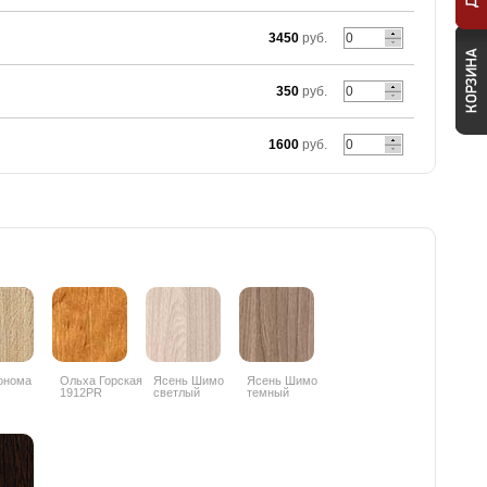
3450
руб.
350
руб.
1600
руб.
онома
Ольха Горская
Ясень Шимо
Ясень Шимо
1912PR
светлый
темный
3356PR
3357PR