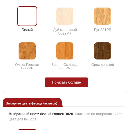
Белый
Дуб молочный
Бук 381PR
8622PR
Ольха Горская
Вишня Оксфорд
Орех донской
1912PR
088PR
Показать больше
Выберите цвета фасада (вставок)
Выбранный цвет:
белый глянец 3020
.
Кликните на понравившийся
цвет для выбора