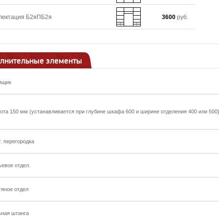
лектация Б2яПБ2я
3600
руб.
лнительные элементы
ящик
ота 150 мм (устанавливается при глубине шкафа 600 и ширине отделения 400 или 500
т. перегородка
ьевое отдел.
тяное отдел
ьная штанга