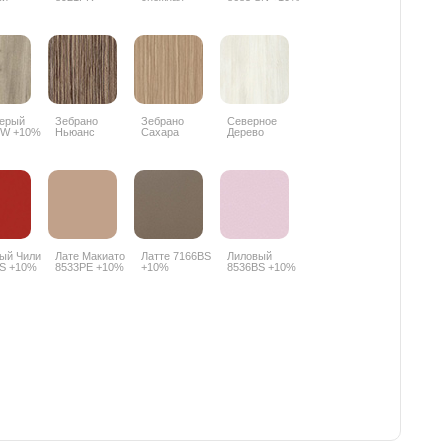
PR
1715BS +10%
Серый
Зебрано
Зебрано
Северное
PW +10%
Ньюанс
Сахара
Дерево
8656SN +10%
8657SN +10%
светлое
8508SN +10%
ый Чили
Лате Макиато
Латте 7166BS
Лиловый
S +10%
8533PE +10%
+10%
8536BS +10%