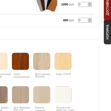
1000
руб.
400
руб.
олочный
Орех
Дуб Санома
Клён 375PR
PR
итальянский
3025PR
9490PR
ь Шимо
Дуб Феррара
Береза
Белый снег
ый
8921PR
снежная
8685 SN +10%