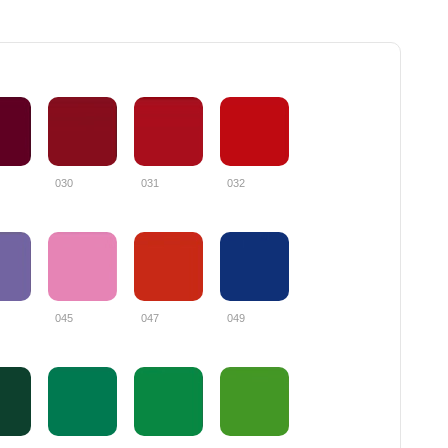
030
031
032
045
047
049