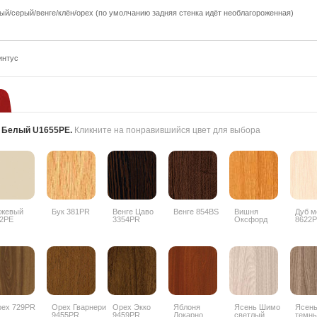
ый/серый/венге/клён/орех (по умолчанию задняя стенка идёт необлагороженная)
интус
:
Белый U1655PE
.
Кликните на понравившийся цвет для выбора
ежевый
Бук 381PR
Венге Цаво
Венге 854BS
Вишня
Дуб м
2PE
3354PR
Оксфорд
8622
088PR
ех 729PR
Орех Гварнери
Орех Экко
Яблоня
Ясень Шимо
Ясен
9455PR
9459PR
Локарно
светлый
темн