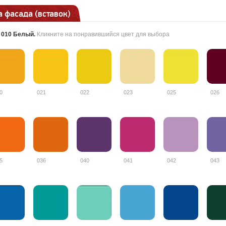
 фасада (вставок)
:
010 Белый
.
Кликните на понравившийся цвет для выбора
0
021
022
023
025
026
5
036
040
041
042
043