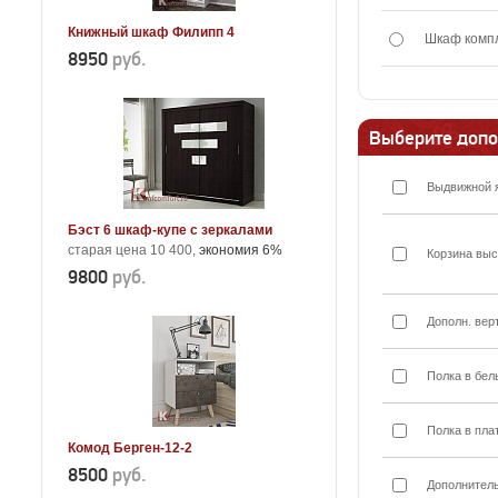
Книжный шкаф Филипп 4
Шкаф комп
8950
руб.
Выберите допо
Выдвижной 
Бэст 6 шкаф-купе с зеркалами
старая цена 10 400,
экономия 6%
Корзина выс
9800
руб.
Дополн. вер
Полка в бел
Полка в пла
Комод Берген-12-2
8500
руб.
Дополнител