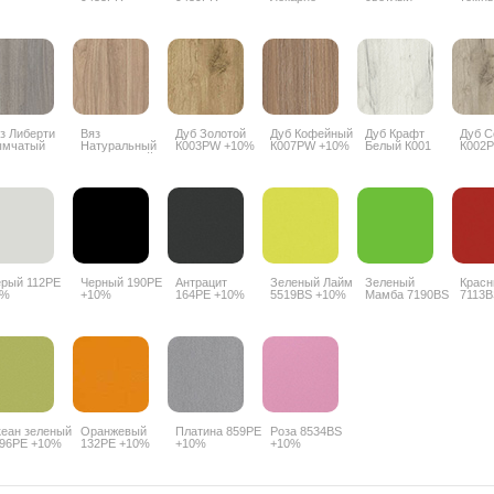
1972PR
3356PR
3357
з Либерти
Вяз
Дуб Золотой
Дуб Кофейный
Дуб Крафт
Дуб 
ымчатый
Натуральный
К003PW +10%
К007PW +10%
Белый К001
К002
18 PW +10%
благородный
PW +10%
5500SU +10%
рый 112PE
Черный 190PE
Антрацит
Зеленый Лайм
Зеленый
Красн
7%
+10%
164PE +10%
5519BS +10%
Мамба 7190BS
7113B
+10%
еан зеленый
Оранжевый
Платина 859PE
Роза 8534BS
96PE +10%
132PE +10%
+10%
+10%