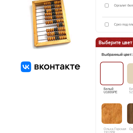
Оргалит бел
Срез под пл
Выберите цвет
Выбранный цвет
Белый
Б
U1655PE
52
Ольха Горская
Ор
1912PR