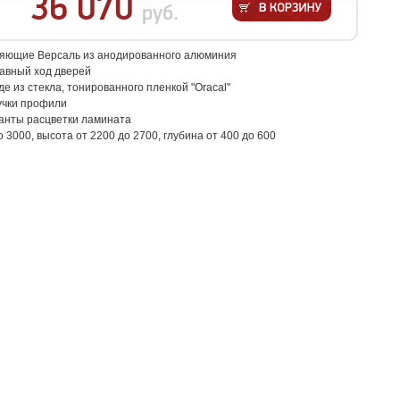
36 070
руб.
яющие Версаль из анодированного алюминия
авный ход дверей
де из стекла, тонированного пленкой "Oracal"
учки профили
анты расцветки ламината
о 3000, высота от 2200 до 2700, глубина от 400 до 600