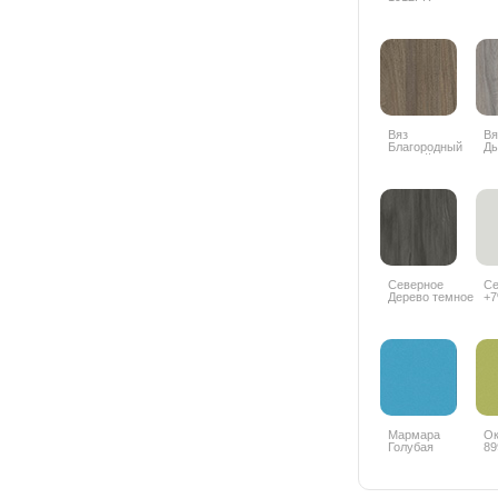
Вяз
Вя
Благородный
Д
темный
К0
6597SU +10%
Северное
Се
Дерево темное
+
8509SN +10%
Мармара
Ок
Голубая
89
5515BS +10%