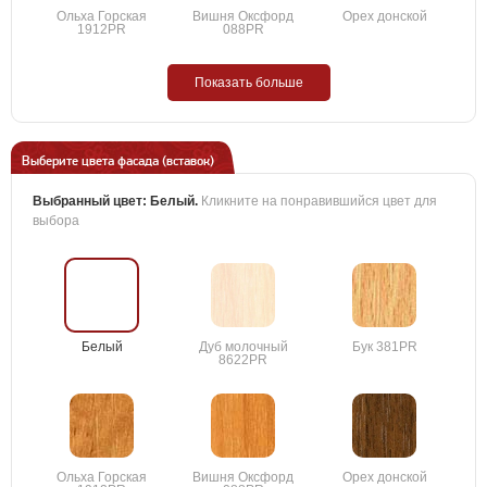
Ольха Горская
Вишня Оксфорд
Орех донской
1912PR
088PR
Показать больше
Выберите цвета фасада (вставок)
Выбранный цвет:
Белый
.
Кликните на понравившийся цвет для
выбора
Белый
Дуб молочный
Бук 381PR
8622PR
Ольха Горская
Вишня Оксфорд
Орех донской