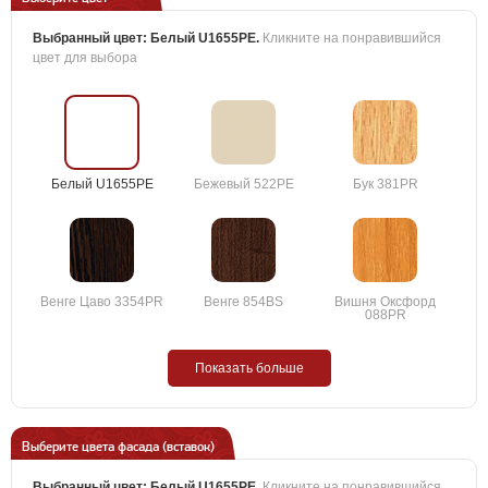
Выбранный цвет:
Белый U1655PE
.
Кликните на понравившийся
цвет для выбора
Белый U1655PE
Бежевый 522PE
Бук 381PR
Венге Цаво 3354PR
Венге 854BS
Вишня Оксфорд
088PR
Показать больше
Выберите цвета фасада (вставок)
Выбранный цвет:
Белый U1655PE
.
Кликните на понравившийся