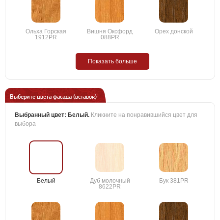
Ольха Горская
Вишня Оксфорд
Орех донской
1912PR
088PR
Показать больше
Выберите цвета фасада (вставок)
Выбранный цвет:
Белый
.
Кликните на понравившийся цвет для
выбора
Белый
Дуб молочный
Бук 381PR
8622PR