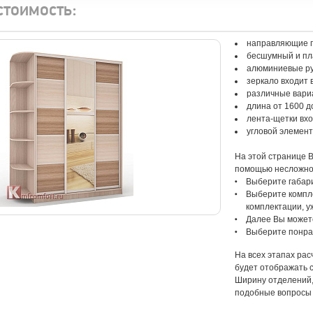
стоимость:
направляющие п
бесшумный и пл
алюминиевые р
зеркало входит 
различные вари
длина от 1600 д
лента-щетки вхо
угловой элемент
На этой странице 
помощью несложног
Выберите габар
Выберите компле
комплектации, у
Далее Вы может
Выберите понра
На всех этапах ра
будет отображать 
Ширину отделений, 
подобные вопросы 