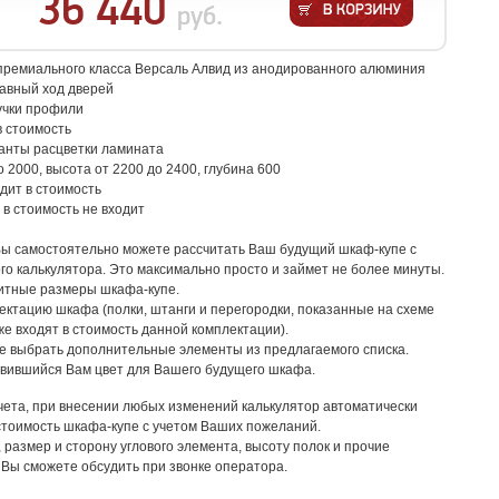
36 440
руб.
ремиального класса Версаль Алвид из анодированного алюминия
авный ход дверей
учки профили
в стоимость
анты расцветки ламината
о 2000, высота от 2200 до 2400, глубина 600
дит в стоимость
 в стоимость не входит
Вы самостоятельно можете рассчитать Ваш будущий шкаф-купе с
о калькулятора. Это максимально просто и займет не более минуты.
итные размеры шкафа-купе.
ктацию шкафа (полки, штанги и перегородки, показанные на схеме
же входят в стоимость данной комплектации).
е выбрать дополнительные элементы из предлагаемого списка.
вившийся Вам цвет для Вашего будущего шкафа.
счета, при внесении любых изменений калькулятор автоматически
стоимость шкафа-купе с учетом Ваших пожеланий.
размер и сторону углового элемента, высоту полок и прочие
Вы сможете обсудить при звонке оператора.