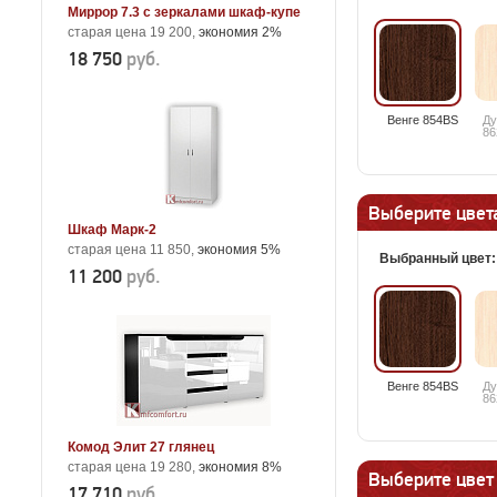
Миррор 7.3 с зеркалами шкаф-купе
старая цена 19 200,
экономия 2%
18 750
руб.
Венге 854BS
Ду
86
Выберите цвета
Шкаф Марк-2
старая цена 11 850,
экономия 5%
Выбранный цвет
11 200
руб.
Венге 854BS
Ду
86
Комод Элит 27 глянец
старая цена 19 280,
экономия 8%
Выберите цвет
17 710
руб.