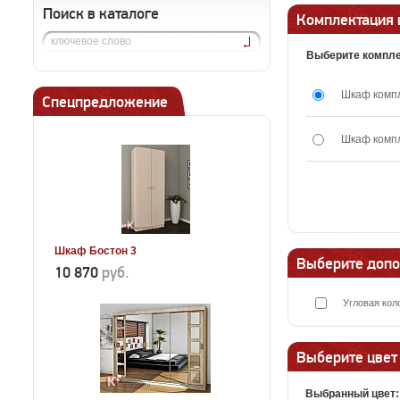
Поиск в каталоге
Комплектация 
Выберите компле
Шкаф комп
Спецпредложение
Шкаф комп
Шкаф Бостон 3
Выберите допо
10 870
руб.
Угловая кол
Выберите цвет
Выбранный цвет