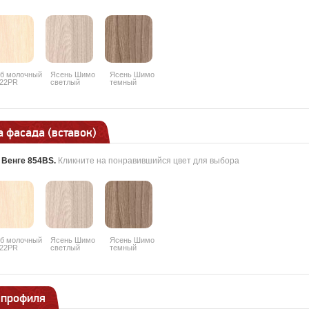
б молочный
Ясень Шимо
Ясень Шимо
22PR
светлый
темный
3356PR
3357PR
 фасада (вставок)
:
Венге 854BS
.
Кликните на понравившийся цвет для выбора
б молочный
Ясень Шимо
Ясень Шимо
22PR
светлый
темный
3356PR
3357PR
 профиля