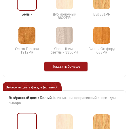
Белый
Дуб молочный
Бук 381PR
8622PR
Ольха Горская
Ясень Шимо
Вишня Оксфорд
1912PR
светлый 3356PR
088PR
Показать больше
Выберите цвета фасада (вставок)
Выбранный цвет:
Белый
.
Кликните на понравившийся цвет для
выбора