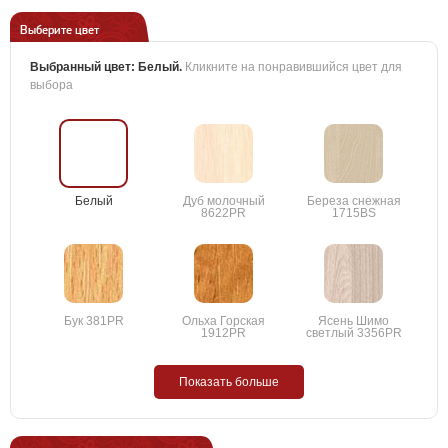
Выберите цвет
Выбранный цвет:
Белый
.
Кликните на понравившийся цвет для
выбора
Белый
Дуб молочный
Береза снежная
8622PR
1715BS
Бук 381PR
Ольха Горская
Ясень Шимо
1912PR
светлый 3356PR
Показать больше