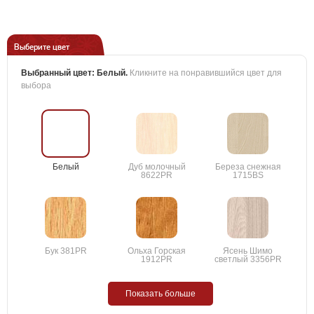
Выберите цвет
Выбранный цвет:
Белый
.
Кликните на понравившийся цвет для
выбора
Белый
Дуб молочный
Береза снежная
8622PR
1715BS
Бук 381PR
Ольха Горская
Ясень Шимо
1912PR
светлый 3356PR
Показать больше