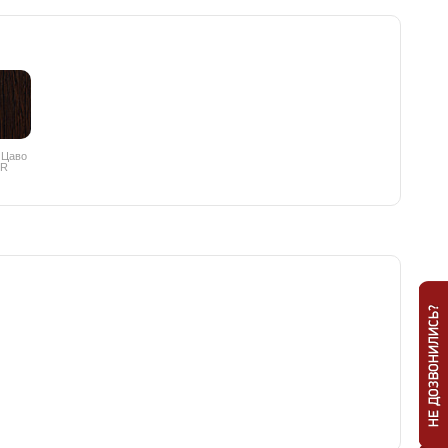
 Цаво
PR