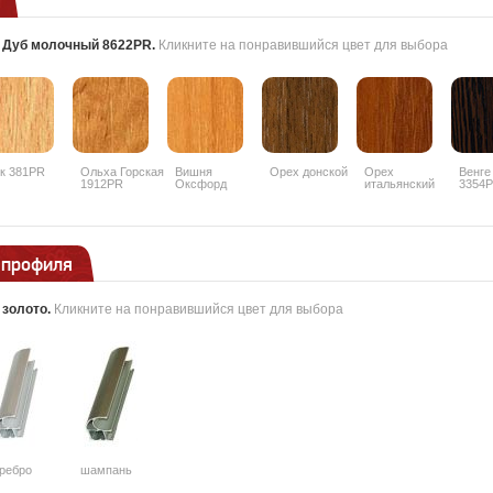
:
Дуб молочный 8622PR
.
Кликните на понравившийся цвет для выбора
к 381PR
Ольха Горская
Вишня
Орех донской
Орех
Венге
1912PR
Оксфорд
итальянский
3354
088PR
9490PR
 профиля
:
золото
.
Кликните на понравившийся цвет для выбора
ребро
шампань