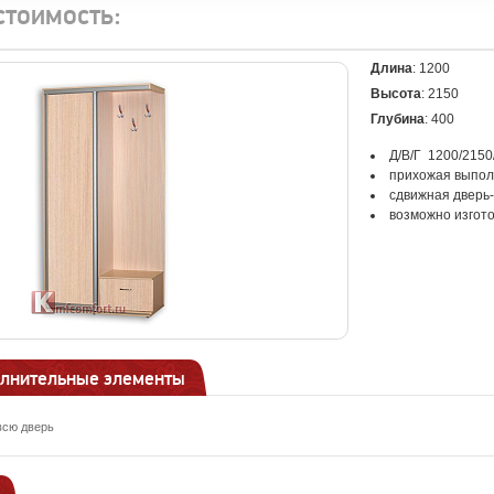
стоимость:
Длина
: 1200
Высота
: 2150
Глубина
: 400
Д/В/Г 1200/215
прихожая выпол
сдвижная дверь-
возможно изгот
лнительные элементы
всю дверь