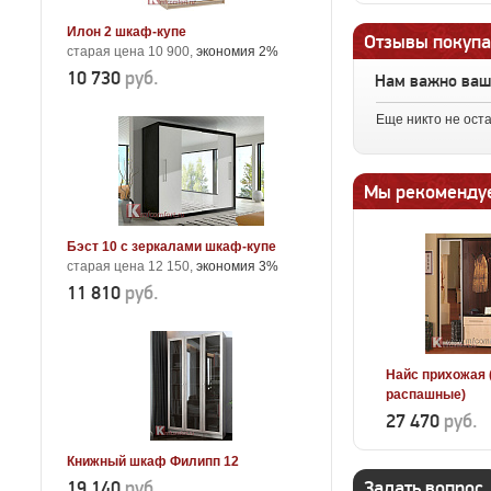
Илон 2 шкаф-купе
Отзывы покупа
старая цена 10 900,
экономия 2%
10 730
руб.
Нам важно ва
Еще никто не ост
Мы рекоменду
Бэст 10 с зеркалами шкаф-купе
старая цена 12 150,
экономия 3%
11 810
руб.
Найс прихожая 
распашные)
27 470
руб.
Книжный шкаф Филипп 12
19 140
руб.
Задать вопрос