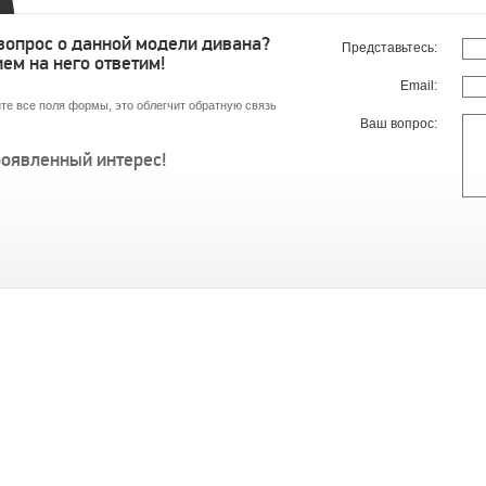
 вопрос о данной модели дивана?
Представьтесь:
ем на него ответим!
Email:
те все поля формы, это облегчит обратную связь
Ваш вопрос:
роявленный интерес!