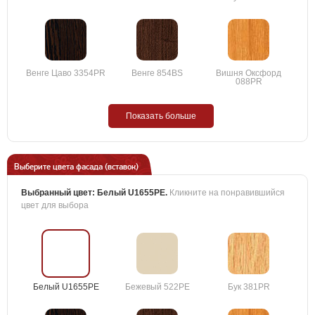
Венге Цаво 3354PR
Венге 854BS
Вишня Оксфорд
088PR
Показать больше
Выберите цвета фасада (вставок)
Выбранный цвет:
Белый U1655PE
.
Кликните на понравившийся
цвет для выбора
Белый U1655PE
Бежевый 522PE
Бук 381PR