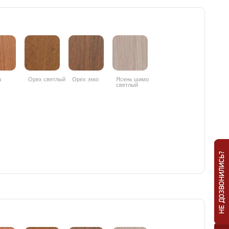
а
Орех светлый
Орех экко
Ясень шимо
светлый