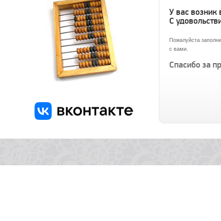
У вас возник
С удовольстви
Пожалуйста заполни
с вами.
Спасибо за п