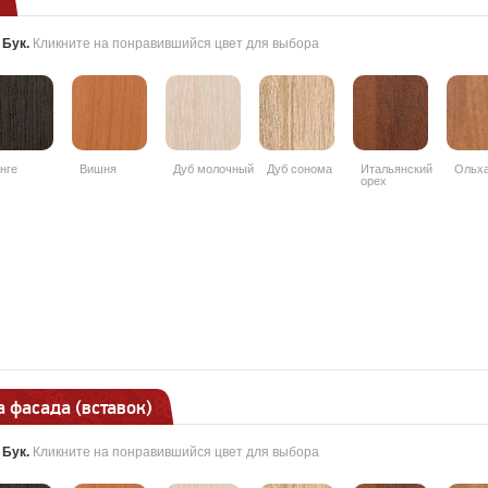
:
Бук
.
Кликните на понравившийся цвет для выбора
нге
Вишня
Дуб молочный
Дуб сонома
Итальянский
Ольх
орех
 фасада (вставок)
:
Бук
.
Кликните на понравившийся цвет для выбора