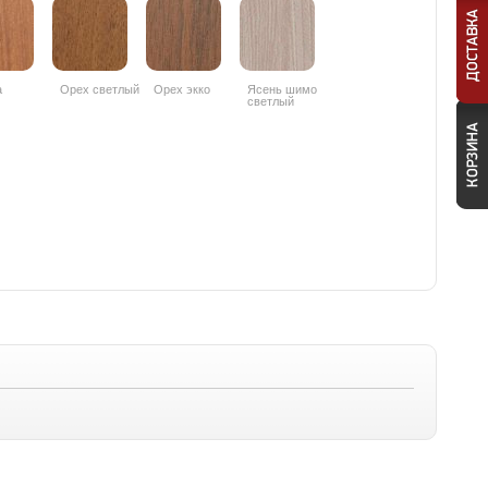
а
Орех светлый
Орех экко
Ясень шимо
светлый