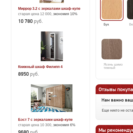
Миррор 3.2 с зеркалами шкаф-купе
старая цена 12 000,
экономия 10%
10 780
руб.
Бук
Ве
Ясень шимо
Книжный шкаф Филипп 4
темный
8950
руб.
Отзывы покупа
Нам важно ва
Еще никто не ост
Бэст 7 с зеркалами шкаф-купе
старая цена 10 300,
экономия 6%
Мы рекоменду
9680
руб.