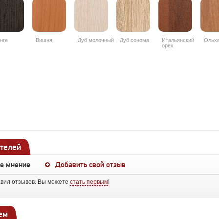
нге
Вишня
Дуб молочный
Дуб сонома
Итальянский
Ольх
орех
телей
ше мнение
Добавить свой отзыв
авил отзывов. Вы можете
стать первым
!
ем