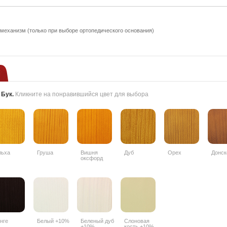
еханизм (только при выборе ортопедического основания)
:
Бук
.
Кликните на понравившийся цвет для выбора
льха
Груша
Вишня
Дуб
Орех
Донск
оксфорд
нге
Белый +10%
Беленый дуб
Слоновая
+10%
кость +10%