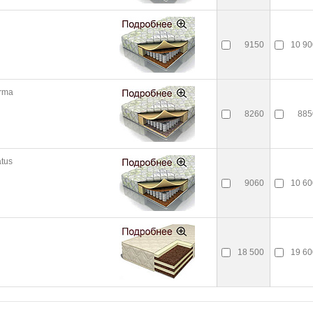
9150
10 90
orma
8260
885
atus
9060
10 60
18 500
19 60