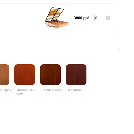
3800
руб.
ой орех
Итальянский
Темный орех
Махагон
орех