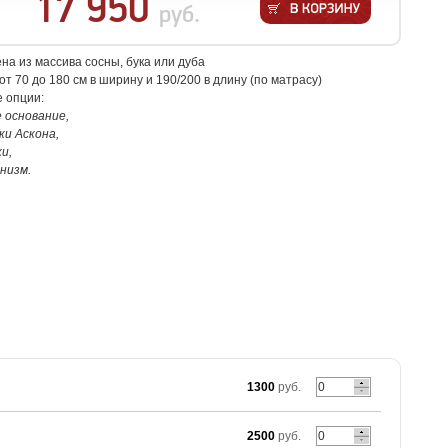
17 950
руб.
на из массива сосны, бука или дуба
от 70 до 180 см в ширину и 190/200 в длину (по матрасу)
 опции:
 основание,
и Аскона,
и,
низм.
1300
руб.
2500
руб.