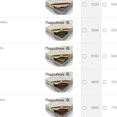
5220
558
ctice
5800
623
tra
6160
682
6800
761
alma
6900
775