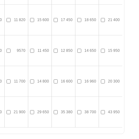
0
11 820
15 600
17 450
18 650
21 400
0
9570
11 450
12 850
14 650
15 950
0
11 700
14 800
16 600
16 960
20 300
0
21 900
29 650
35 380
38 700
43 950