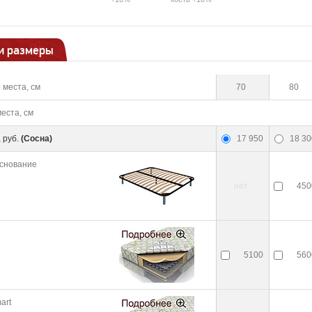
и размеры
 места, см
70
80
еста, см
 руб.
(Сосна)
17 950
18 30
снование
нет
450
5100
560
art