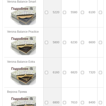
Verona Balance Smart
5220
5580
6100
Verona Balance Practice
5800
6230
6600
Verona Balance Extra
6160
6820
7320
Верона Прима
6800
7610
8400
1