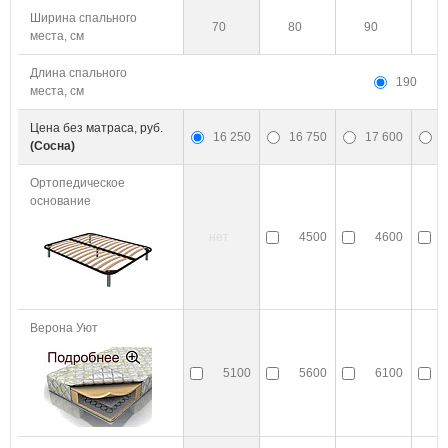
Ширина спального
70
80
90
1
места, см
Длина спального
190
места, см
Цена без матраса, руб.
16 250
16 750
17 600
1
(Сосна)
Ортопедическое
основание
нет
4500
4600
Верона Уют
5100
5600
6100