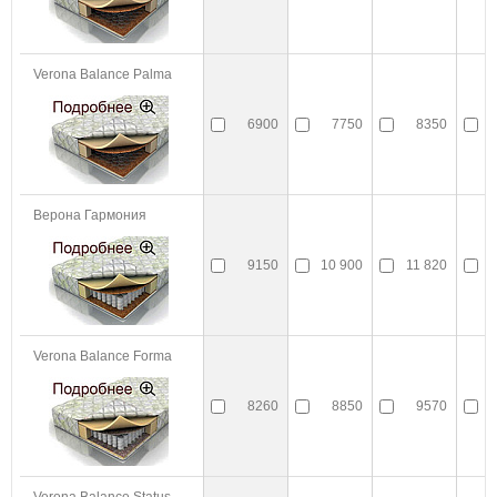
Verona Balance Palma
6900
7750
8350
1
Верона Гармония
9150
10 900
11 820
1
Verona Balance Forma
8260
8850
9570