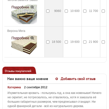
Verona Balance Status
9060
10 600
11 700
1
Верона Мега
18 500
19 600
21 900
2
Отзывы покупателей
Нам важно ваше мнение
Добавить свой отзыв
Катерина
2 сентября 2012
Изумительная кровать - пользуюсь год, а она как новенькая! Ничего
не скрипит, не потрескалось, не отвалилось, хотя я заказала её
больших габаритных размеров, чем предписывал стандарт. Ни
одной фанерной детали - всё из натурального дерева.