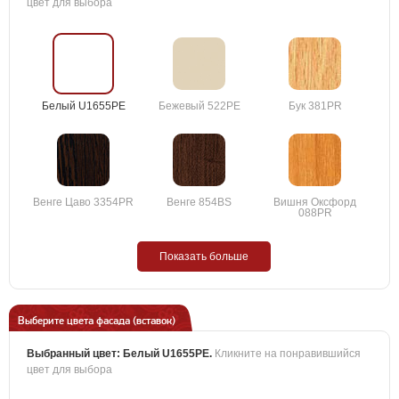
цвет для выбора
Белый U1655PE
Бежевый 522PE
Бук 381PR
Венге Цаво 3354PR
Венге 854BS
Вишня Оксфорд
088PR
Показать больше
Выберите цвета фасада (вставок)
Выбранный цвет:
Белый U1655PE
.
Кликните на понравившийся
цвет для выбора