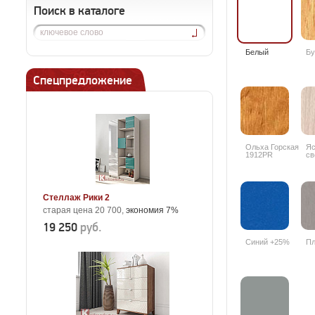
Поиск в каталоге
Белый
Бу
Спецпредложение
Ольха Горская
Яс
1912PR
св
33
Стеллаж Рики 2
старая цена 20 700,
экономия 7%
19 250
руб.
Синий +25%
Пл