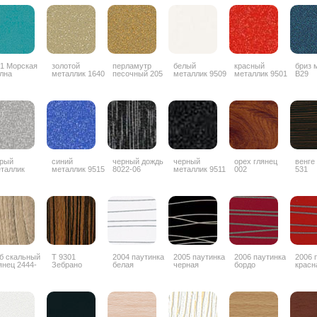
1 Морская
золотой
перламутр
белый
красный
бриз 
лна
металлик 1640
песочный 205
металлик 9509
металлик 9501
B29
рый
синий
черный дождь
черный
орех глянец
венге
таллик
металлик 9515
8022-06
металлик 9511
002
531
б скальный
Т 9301
2004 паутинка
2005 паутинка
2006 паутинка
2006 
янец 2444-
Зебрано
белая
черная
бордо
красн
G
глянец
горизонтальный