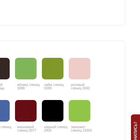
ый
яблоко глянец
лайм глянец
розовый
лад
3088
3089
глянец 3092
ц 3087
 глянец
вишневый
черный глянец
эвкалипт
глянец 3077
2905
глянец 23003