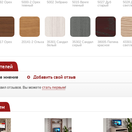
92 Орех
5000-2 Орех
5002 Зебрано
5015 Венге
5027 Дуб
5028 
темный
темный
старый
светл
17 Орех
20141-2 Ольха
35301 Сандал
35302 Сандал
38005 Патина
43301
белый
серый
красное
светл
дерево
рифл
телей
ше мнение
Добавить свой отзыв
авил отзывов. Вы можете
стать первым
!
ем