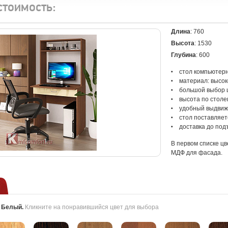
стоимость:
Длина
: 760
Высота
: 1530
Глубина
: 600
стол компьютер
материал: высо
большой выбор 
высота по стол
удобный выдвиж
стол поставляет
доставка до под
В первом списке цв
МДФ для фасада.
:
Белый
.
Кликните на понравившийся цвет для выбора