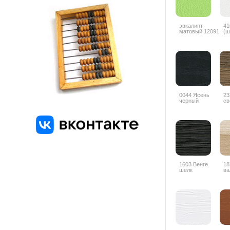
эвкалипт
41
матовый 12091
(ш
0044 Ясень
23
черный
св
1603 Венге
18
шелк
ва