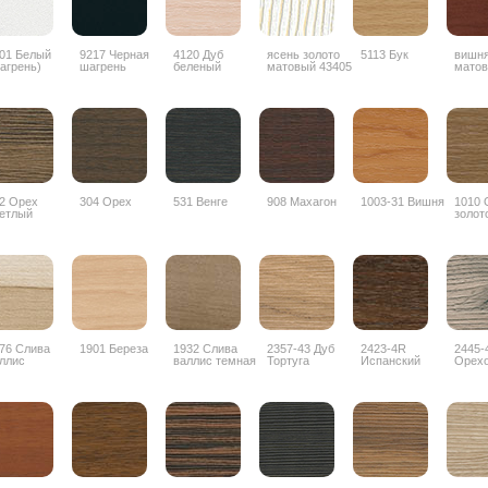
01 Белый
9217 Черная
4120 Дуб
ясень золото
5113 Бук
вишн
агрень)
шагрень
беленый
матовый 43405
матов
2 Орех
304 Орех
531 Венге
908 Махагон
1003-31 Вишня
1010 
етлый
золот
76 Слива
1901 Береза
1932 Слива
2357-43 Дуб
2423-4R
2445-
ллис
валлис темная
Тортуга
Испанский
Орех
орех
дубос