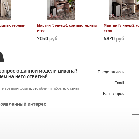
компьютерный
Мартин Глянец-1 компьютерный
Мартин Глянец-2 
стол
стол
7050
руб.
5820
руб.
 вопрос о данной модели дивана?
Представьтесь:
ем на него ответим!
Email:
те все поля формы, это облегчит обратную связь
Ваш вопрос:
роявленный интерес!