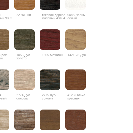
я
22 Вишня
тиковое дерево
0043 Ясень
ый 9003
матовый 43104
белый
Орех
1056 Дуб
1305 Махагон
1421-28 Дуб
ой
золото
4
2774 Дуб
2775 Дуб
4123 Ольха
овый
сонома
сонома
красная
лив
светлый
темный