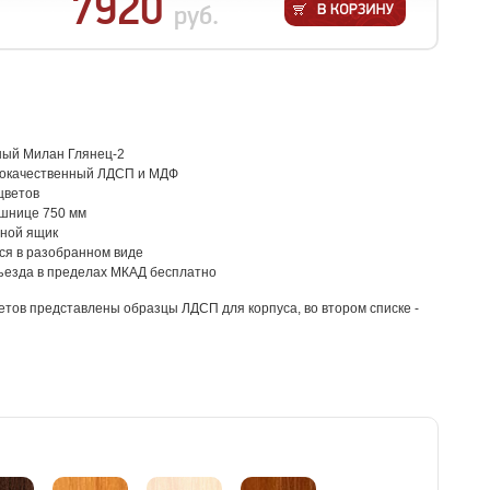
7920
руб.
ный Милан Глянец-2
кокачественный ЛДСП и МДФ
цветов
ешнице 750 мм
ной ящик
ся в разобранном виде
ъезда в пределах МКАД бесплатно
етов представлены образцы ЛДСП для корпуса, во втором списке -