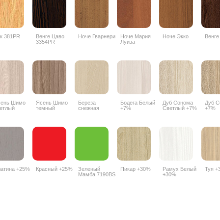
к 381PR
Венге Цаво
Ноче Гварнери
Ноче Мария
Ноче Экко
Венге
3354PR
Луиза
ень Шимо
Ясень Шимо
Береза
Бодега Белый
Дуб Сонома
Дуб С
етлый
темный
снежная
+7%
Светлый +7%
+7%
56PR
3357PR
1715BS +10%
атина +25%
Красный +25%
Зеленый
Пикар +30%
Рамух Белый
Туя +
Мамба 7190BS
+30%
+25%