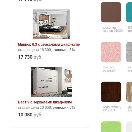
шоколад
В3
глянец 91030
во
Миррор 6.3 с зеркалами шкаф-купе
старая цена 18 300,
экономия 3%
17 730
руб.
светло-
се
розовый
ме
металлик 9506
Бэст 9 с зеркалами шкаф-купе
кедр глянец
ду
старая цена 10 650,
экономия 5%
2117-1G
гл
10 080
руб.
4