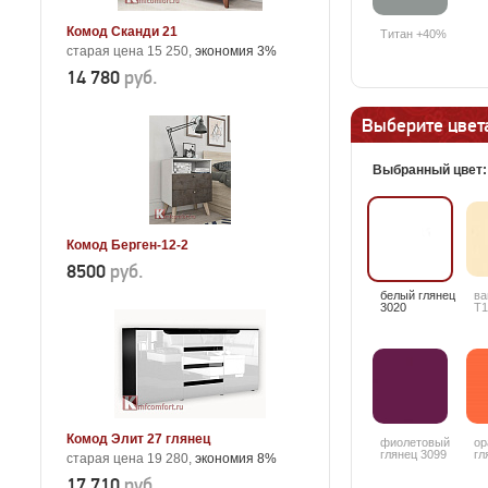
Комод Сканди 21
Титан +40%
старая цена 15 250,
экономия 3%
14 780
руб.
Выберите цвета
Выбранный цвет
Комод Берген-12-2
8500
руб.
белый глянец
ва
3020
T1
Комод Элит 27 глянец
фиолетовый
ор
глянец 3099
гл
старая цена 19 280,
экономия 8%
17 710
руб.