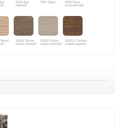
Дуб
5029 Дуб
7801 Орех
9005 Орех
ый
темный
итальянский
 Венге
52601 Ясень
52602 Ясень
316201 Патина
ый
шимо темный
шимо светлый
старое дерево
еный