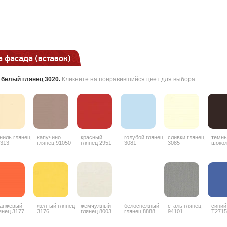
 фасада (вставок)
:
белый глянец 3020
.
Кликните на понравившийся цвет для выбора
ниль глянец
капучино
красный
голубой глянец
сливки глянец
темн
313
глянец 91050
глянец 2951
3081
3085
шоко
гляне
анжевый
желтый глянец
жемчужный
белоснежный
сталь глянец
синий
янец 3177
3176
глянец 8003
глянец 8888
94101
T2715