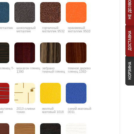
металлик
шоколадный
горчичный
оранжевый
металлик
металлик 9532
металлик 9503
ZYZ042
 глянец T-
махагон глянец
зебрано
темное дерево
1390
темный глянец
глянец 1392-
1853
3G
паутинка
2013 сливки
желтый
синий матовый
ая
токио
матовый 1018
0011