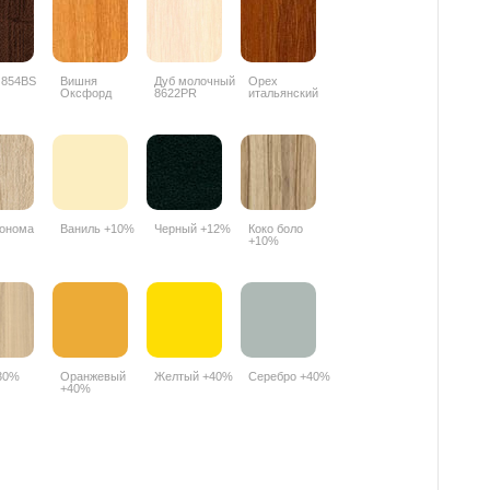
 854BS
Вишня
Дуб молочный
Орех
Оксфорд
8622PR
итальянский
088PR
9490PR
онома
Ваниль +10%
Черный +12%
Коко боло
+10%
30%
Оранжевый
Желтый +40%
Серебро +40%
+40%