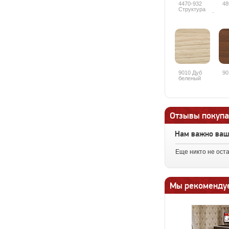
4470-932
48
Структура
дерева белый
9010 Дуб
90
беленый
Отзывы покупа
Нам важно ва
Еще никто не ост
Мы рекоменду