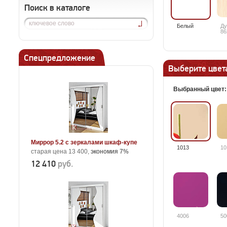
Поиск в каталоге
Белый
Ду
86
Спецпредложение
Выберите цвета
Выбранный цвет
Миррор 5.2 с зеркалами шкаф-купе
1013
10
старая цена 13 400,
экономия 7%
12 410
руб.
4006
50