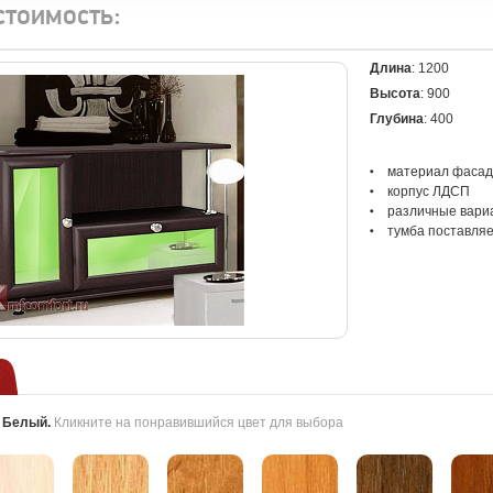
стоимость:
Длина
: 1200
Высота
: 900
Глубина
: 400
материал
фаса
корпус ЛДСП
различные вари
тумба поставля
:
Белый
.
Кликните на понравившийся цвет для выбора