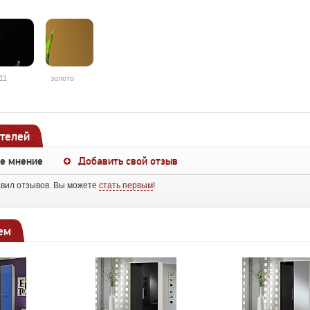
11
золото
телей
ше мнение
Добавить свой отзыв
авил отзывов. Вы можете
стать первым
!
ем