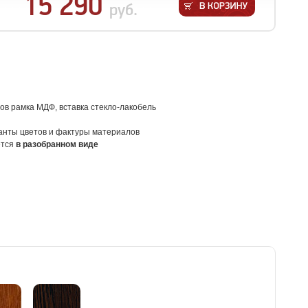
15 290
руб.
дов
рамка МДФ, вставка стекло-лакобель
анты цветов
и фактуры материалов
ется
в
раз
обранном виде