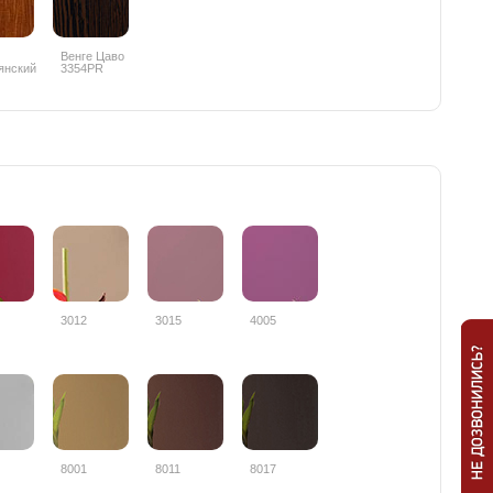
Венге Цаво
янский
3354PR
PR
3012
3015
4005
8001
8011
8017