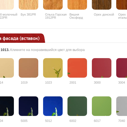
б молочный
Бук 381PR
Ольха Горская
Вишня
Орех донской
Орех
22PR
1912PR
Оксфорд
италь
088PR
9490
 фасада (вставок)
:
1013
.
Кликните на понравившийся цвет для выбора
14
1019
1023
2001
3000
3004
04
5005
5012
6002
6017
7040