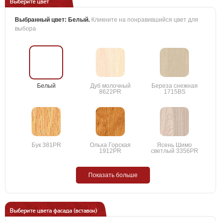
Выберите цвет
Выбранный цвет:
Белый
.
Кликните на понравившийся цвет для
выбора
Белый
Дуб молочный
Береза снежная
8622PR
1715BS
Бук 381PR
Ольха Горская
Ясень Шимо
1912PR
светлый 3356PR
Показать больше
Выберите цвета фасада (вставок)